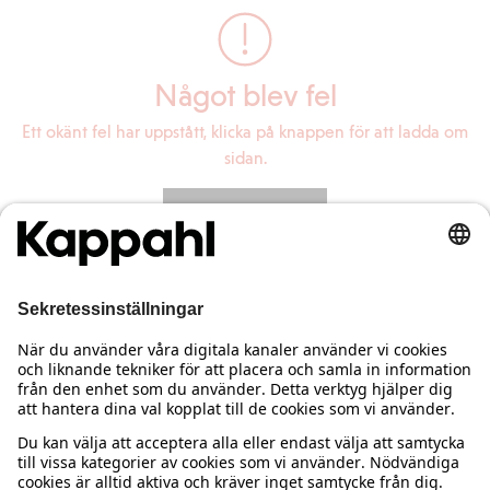
Något blev fel
Ett okänt fel har uppstått, klicka på knappen för att ladda om
sidan.
Ladda om sidan