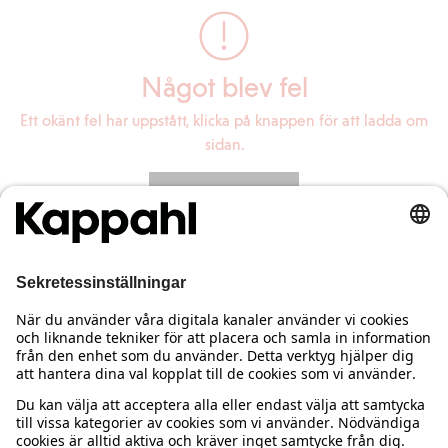
Något blev fel
Ett okänt fel har uppstått, klicka på knappen för att ladda om
sidan.
Ladda om sidan