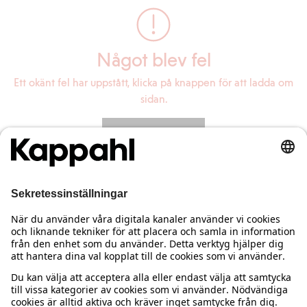
Något blev fel
Ett okänt fel har uppstått, klicka på knappen för att ladda om
sidan.
Ladda om sidan