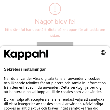
Något blev fel
Ett okänt fel har uppstått, klicka på knappen för att ladda om
sidan.
Ladda om sidan