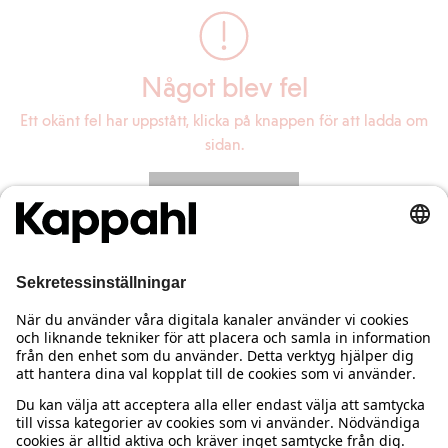
Något blev fel
Ett okänt fel har uppstått, klicka på knappen för att ladda om
sidan.
Ladda om sidan