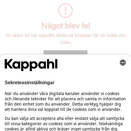
Något blev fel
Ett okänt fel har uppstått, klicka på knappen för att ladda om
sidan.
Ladda om sidan