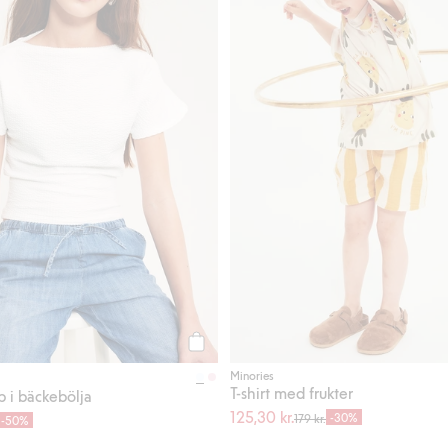
Köp
Minories
T-shirt med frukter
p i bäckebölja
125,30 kr.
-30%
179 kr.
-50%