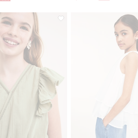
 prickar, Lägg till i favoriter
Volangblus med spets, Lägg till i favori