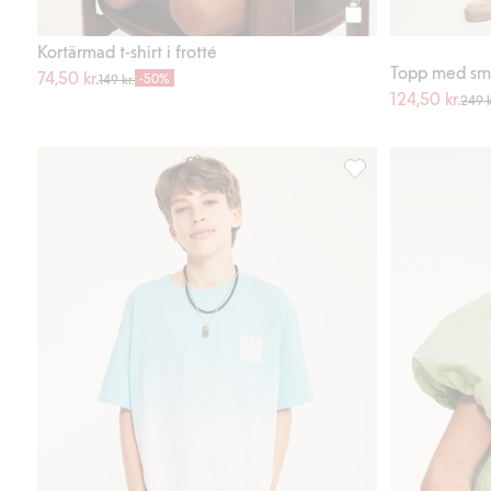
Köp
Kortärmad t-shirt i frotté
Topp med sm
74,50 kr.
-50%
149 kr.
124,50 kr.
249 k
Oversize t-shirt med 