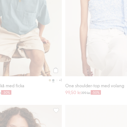
Köp
+1
trikå med ficka
One shoulder-top med volang
99,50 kr.
-30%
-50%
.
199 kr.
egelbåtar, Lägg till i favoriter
One shoulder-top med volang, Lägg till