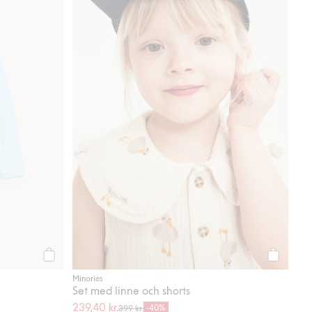
Köp
Köp
Minories
Set med linne och shorts
239,40 kr.
-40%
399 kr.