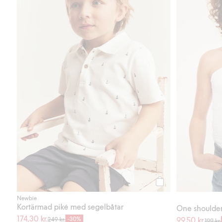
Köp
Newbie
Kortärmad piké med segelbåtar
One shoulde
174,30 kr.
-30%
99,50 kr.
249 kr.
199 kr.