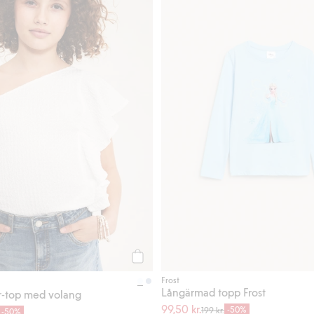
Köp
Frost
Långärmad topp Frost
r-top med volang
99,50 kr.
-50%
199 kr.
-50%