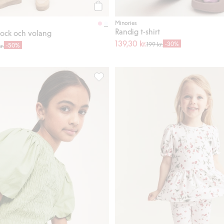
Köp
Minories
Randig t-shirt
ock och volang
139,30 kr.
-30%
199 kr.
-50%
r.
print, Lägg till i favoriter
Topp med smock och puffärm, Lägg till 