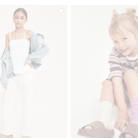
otté, Lägg till i favoriter
Topp med smock och volang, Lägg till i