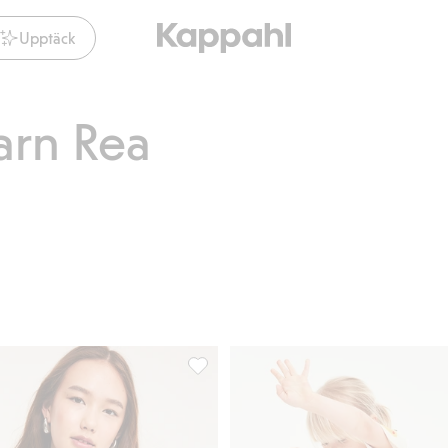
Upptäck
arn Rea
 vingar, Lägg till i favoriter
Båtringat topp i bäckebölja, Lägg till i 