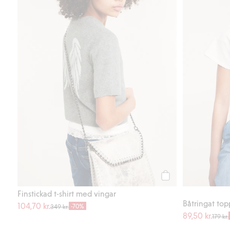
Köp
Finstickad t-shirt med vingar
Båtringat top
104,70 kr.
-70%
349 kr.
89,50 kr.
179 kr.