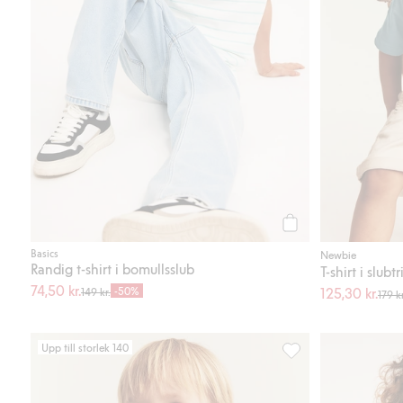
Köp
Basics
Newbie
Randig t-shirt i bomullsslub
T-shirt i slub
74,50 kr.
-50%
125,30 kr.
149 kr.
179 kr
Upp till storlek 140
Kortärmad piké med s