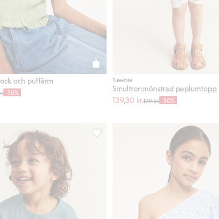
Köp
ock och puffärm
Newbie
Smultronmönstrad peplumtopp
-50%
r.
139,30 kr.
-30%
199 kr.
lsslub, Lägg till i favoriter
T-shirt i slubtrikå med ficka, Lägg till i f