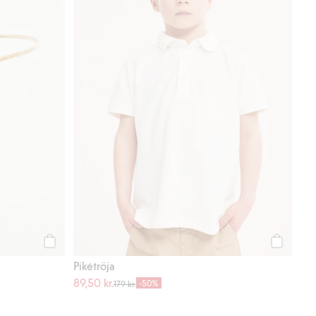
Köp
Köp
Pikétröja
89,50 kr.
-50%
179 kr.