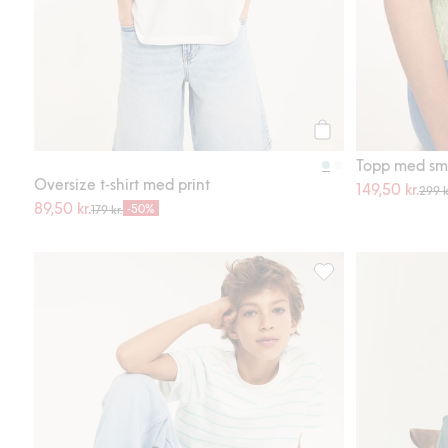
Köp
Topp med sm
Oversize t-shirt med print
149,50 kr.
299 k
89,50 kr.
-50%
179 kr.
Randig t-shirt i bomul