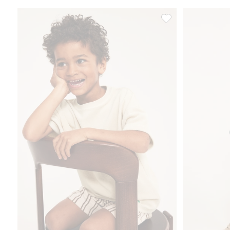
Kortärmad t-shirt i fr