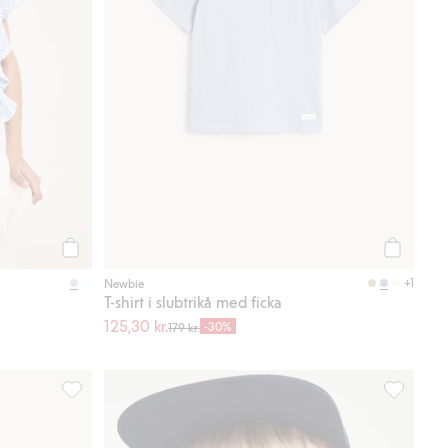
Köp
Köp
+1
Newbie
T-shirt i slubtrikå med ficka
125,30 kr.
-30%
179 kr.
 i favoriter
Långärmad topp Frost, Lägg till i favoriter
Set med li