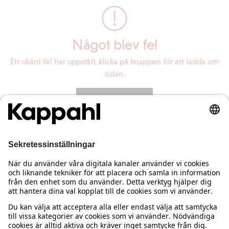
Något blev fel
Ett okänt fel har uppstått, klicka på knappen för att ladda om
sidan.
Ladda om sidan