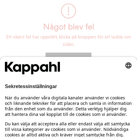
Något blev fel
Ett okänt fel har uppstått, klicka på knappen för att ladda om
sidan.
Ladda om sidan