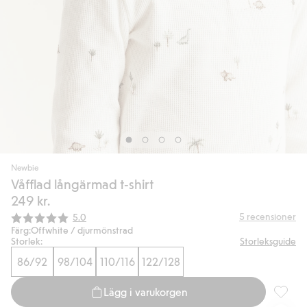
Newbie
Våfflad långärmad t‑shirt
249 kr.
Snittbetyg:
5
recensioner
5.0
Färg:
Offwhite / djurmönstrad
Storlek:
Storleksguide
86/92
98/104
110/116
122/128
Lägg i varukorgen
Våfflad 