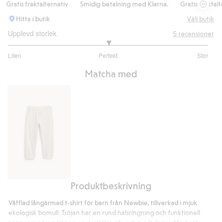
ratis fraktalternativ
Smidig betalning med Klarna.
Gratis fraktaltern
Hitta i butik
Välj butik
Upplevd storlek
5
recensioner
3
Liten
Perfekt
Stor
utav
Baserat
5
Matcha med
på
4
betyg
Produktbeskrivning
Joggingbyxa
Våfflad långärmad t‑shirt för barn från Newbie, tillverkad i mjuk
ekologisk bomull. Tröjan har en rund halsringning och funktionell