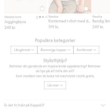
Köp
Köp
Newbie
Newbie
+1
Newbie Icons
Kortärmad t-shirt med dinosaurier
Randig lå
Joggingbyxa
199 kr.
249 kr.
249 kr.
Populära kategorier
Långärmat
Blommiga toppar
Kortärmat
Stylisthjälp?
Behöver din garderob en inspirerande uppdatering? Behöver
du tips på att hitta din stil?
Som medlem kan du boka tid med stylist i butik gratis.
Läs mer
Är det fri frakt på Kappahl?