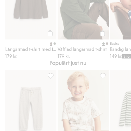
Köp
Köp
Basics
Långärmad t-shirt med ficka
Våfflad långärmad t-shirt
Randig lån
179 kr.
179 kr.
149 kr.
3 för
Populärt just nu
Joggingbyxa, Lägg till i favoriter
Kortärmad t-shir