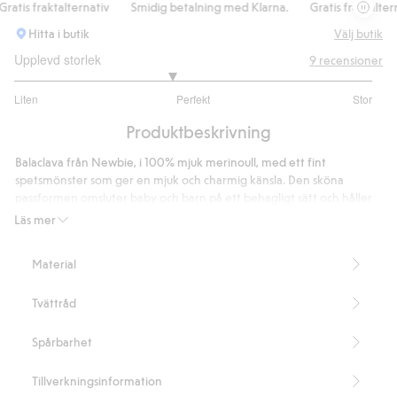
tis fraktalternativ
Smidig betalning med Klarna.
Gratis fraktalternat
Hitta i butik
Välj butik
Upplevd storlek
9
recensioner
2.75
Liten
Perfekt
Stor
utav
Baserat
5
Produktbeskrivning
på
8
Balaclava från Newbie, i 100% mjuk merinoull, med ett fint
betyg
spetsmönster som ger en mjuk och charmig känsla. Den sköna
passformen omsluter baby och barn på ett behagligt sätt och håller
dem varma under kyliga dagar.
Läs mer
Innehåller 100% certifierad ull.
Artikelnummer
:
515908
Material
RWS certified wool
Tvättråd
Spårbarhet
Tillverkningsinformation