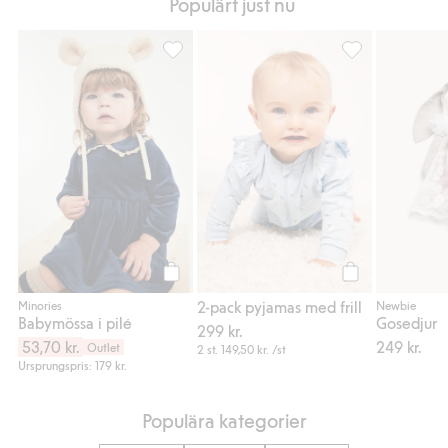
Populärt just nu
Babymössa i pilé, Lägg till i favoriter
2-pack pyjamas me
Köp
Köp
2-pack pyjamas med frill
Minories
Newbie
Babymössa i pilé
Gosedjur
299 kr.
53,70 kr.
249 kr.
Outlet
2 st.
149,50 kr.
/st
Ursprungspris: 179 kr.
Populära kategorier