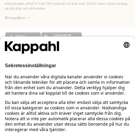
Läs mer
erbjudanden, alltid fri frakt (till ombud) vid köp över 500 kr samt samlar poäng
på alla köp och aktiviteter.
Bli medlem
Behöver du hjälp?
Kundservice
Kappahl Club
Vanliga frågor
Logga in
Om oss
Beställning & retur
Kappahl Club
Om Kappahl Group
Villkor & policy
Kontakta oss
Medlemsvillkor
Hållbarhet