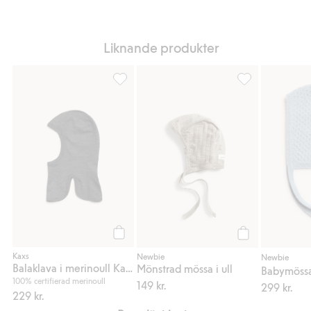
Liknande produkter
Balaklava i merinoull Kaxs, Lägg till i favor
Mönstrad mössa i 
Köp
Köp
Kaxs
Newbie
Newbie
Balaklava i merinoull Kaxs
Mönstrad mössa i ull
100% certifierad merinoull
149 kr.
299 kr.
229 kr.