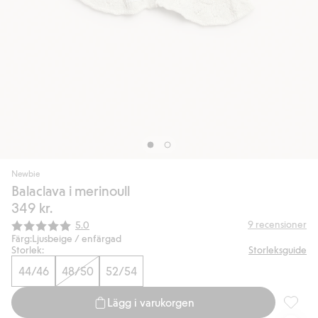
Newbie
Balaclava i merinoull
349 kr.
Snittbetyg:
9
recensioner
5.0
Färg:
Ljusbeige / enfärgad
Storlek:
Storleksguide
44/46
48/50
52/54
Lägg i varukorgen
Balaclav