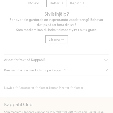
Mössor
Hattar
Kepsar
Stylisthjälp?
Behöver din garderob en inspirerande uppdatering? Behöver
du tips på att hitta din stil?
Som medlem kan du boka tid med stylist i butik gratis.
Läs mer
Är det fri frakt på Kappahl?
Kan man betala med Klarna på Kappahl?
Är du medlem i Kappahl Club har du alltid gratis frakt till butik
eller om du handlar för över 500kr med leverans till ombud
eller paketbox (gäller ej hemleverans). Frakten tas bort per
Ja, i samarbete med Klarna erbjuder vi smidig betalning med
Newbie
Accessoarer
Mössor, kepsar & hattar
Mössor
automatik efter du loggat in och identifierats som medlem.
bland annat faktura och swish men även andra betalningssätt.
Genom att lämna information i kassan godkänner du Klarnas
Annars kostar frakten 39kr för ombudsleverans eller paketskåp
villkor. Genom att klicka på "Slutför köp" godkänner du Kappahls
(Instabox) och 59kr vid hemleverans oavsett hur mycket du
Kappahl Club.
allmänna villkor.
Läs mer om Klarnas betalningsvillkor
(extern
handlar för.
länk).
Som medlem i Kappahl Club får du 15% rabatt på ditt första köp. Du får unika
Läs mer