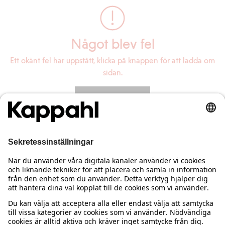
Något blev fel
Ett okänt fel har uppstått, klicka på knappen för att ladda om
sidan.
Ladda om sidan