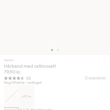
Newbie
Hårband med satinrosett
79,90 kr.
Snittbetyg:
13
recensioner
4.8
Färg:
Offwhite / enfärgad
Storlek:
ONE SIZE
Slutsåld online