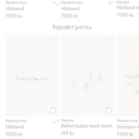
Newbie
Newbie Icons
Newbie Icons
Hårband m
Hårband
Hårband
79,90 kr.
79,90 kr.
79,90 kr.
Populärt just nu
Hårband, Lägg till i favoriter
Ballerinaskor med
Köp
Köp
Newbie
Newbie Icons
Newbie Icons
Ballerinaskor med rosett
Hårband
Strumpor 
199 kr.
79,90 kr.
79,90 kr.