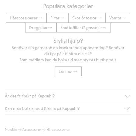
Populära kategorier
Håraccessoarer
Filtar
Skor & tossor
Vantar
Dregglisar
Snuttefiltar & gosedjur
Stylisthjälp?
Behöver din garderob en inspirerande uppdatering? Behöver
du tips på att hitta din stil?
Som medlem kan du boka tid med stylist i butik gratis.
Läs mer
Är det fri frakt på Kappahl?
Kan man betala med Klarna på Kappahl?
Är du medlem i Kappahl Club har du alltid gratis frakt till butik
eller om du handlar för över 500kr med leverans till ombud
eller paketbox (gäller ej hemleverans). Frakten tas bort per
Ja, i samarbete med Klarna erbjuder vi smidig betalning med
Newbie
Accessoarer
Håraccessoarer
automatik efter du loggat in och identifierats som medlem.
bland annat faktura och swish men även andra betalningssätt.