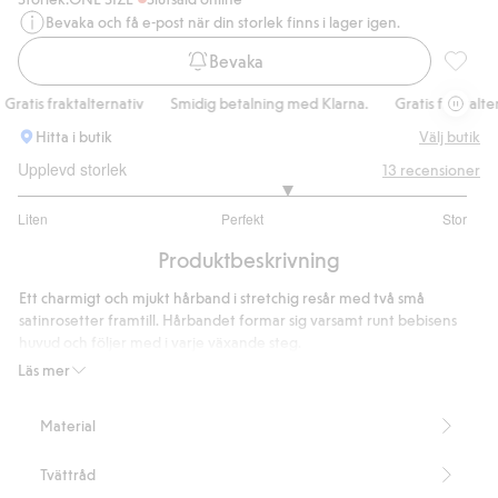
Bevaka och få e-post när din storlek finns i lager igen.
Bevaka
Hårband
ratis fraktalternativ
Smidig betalning med Klarna.
Gratis fraktaltern
Hitta i butik
Välj butik
Upplevd storlek
13
recensioner
3.4
Liten
Perfekt
Stor
utav
Baserat
5
Produktbeskrivning
på
10
Ett charmigt och mjukt hårband i stretchig resår med två små
betyg
satinrosetter framtill. Hårbandet formar sig varsamt runt bebisens
huvud och följer med i varje växande steg.
Innehåller 100% återvunnen polyester.
Läs mer
Artikelnummer
:
894949
Recycled Polyester
Material
Tvättråd