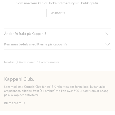
Som medlem kan du boka tid med stylist i butik gratis.
Läs mer
Är det fri frakt på Kappahl?
Kan man betala med Klarna på Kappahl?
Är du medlem i Kappahl Club har du alltid gratis frakt till butik
eller om du handlar för över 500kr med leverans till ombud
eller paketbox (gäller ej hemleverans). Frakten tas bort per
Ja, i samarbete med Klarna erbjuder vi smidig betalning med
Newbie
Accessoarer
Håraccessoarer
automatik efter du loggat in och identifierats som medlem.
bland annat faktura och swish men även andra betalningssätt.
Genom att lämna information i kassan godkänner du Klarnas
Annars kostar frakten 39kr för ombudsleverans eller paketskåp
villkor. Genom att klicka på "Slutför köp" godkänner du Kappahls
(Instabox) och 59kr vid hemleverans oavsett hur mycket du
Kappahl Club.
allmänna villkor.
Läs mer om Klarnas betalningsvillkor
(extern
handlar för.
länk).
Som medlem i Kappahl Club får du 15% rabatt på ditt första köp. Du får unika
Läs mer
Läs mer
erbjudanden, alltid fri frakt (till ombud) vid köp över 500 kr samt samlar poäng
på alla köp och aktiviteter.
Bli medlem