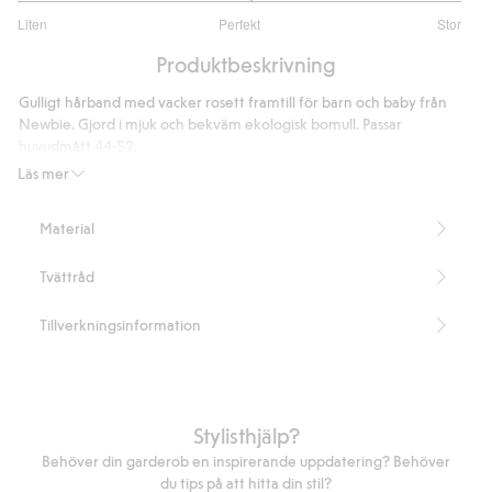
3.095238095238095
Liten
Perfekt
Stor
utav
Baserat
5
Produktbeskrivning
på
126
Gulligt hårband med vacker rosett framtill för barn och baby från
betyg
Newbie. Gjord i mjuk och bekväm ekologisk bomull. Passar
huvudmått 44-52.
Innehåller 95% ekologisk bomull.
Läs mer
Artikelnummer
:
416115
Organic cotton- GOTS
Material
Tvättråd
Tillverkningsinformation
Stylisthjälp?
Behöver din garderob en inspirerande uppdatering? Behöver
du tips på att hitta din stil?