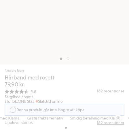
Newbie Icons
Hårband med rosett
79,90 kr.
Snittbetyg:
162
recensioner
4.8
Färg:
Rosa / spets
Storlek:
ONE SIZE
Slutsåld online
Denna produkt går inte längre att köpa
ed Klarna.
Gratis fraktalternativ
Smidig betalning med Klarna.
Gr
Upplevd storlek
162
recensioner