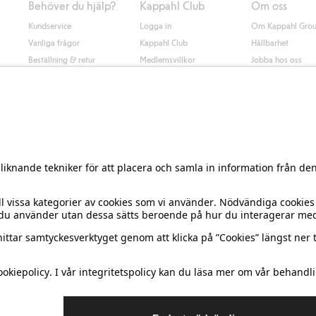
Behöver du hjälp?
Kappahl Club
Om oss
Kundservice
Logga in
Om Kappahl Gro
Vanliga frågor
Kappahl Club
Hållbarhet
Beställning & retur
Medlemsvillkor
Jobba hos oss
Kontakta oss
Press & nyheter
Hitta butik
Tillgänglighet
Presentkortssaldo
Personal styling
Ångra ditt köp