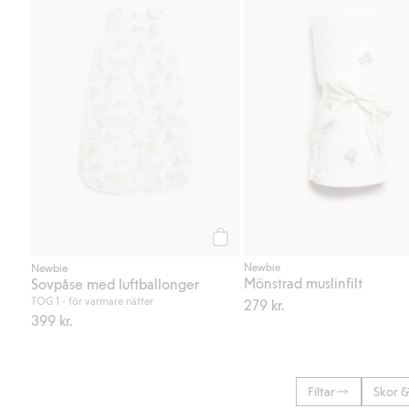
Köp
Newbie
Newbie
Mönstrad muslinfilt
Sovpåse med luftballonger
TOG 1 - för varmare nätter
279 kr.
399 kr.
Filtar
Skor &