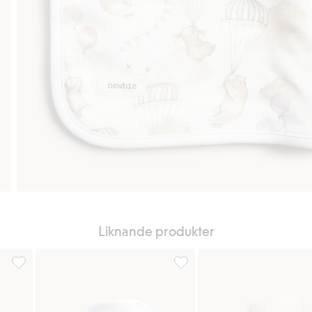
Liknande produkter
voriter
Blommönstrad babyfilt, Lägg till i favoriter
Babyfilt med luftballonger, Läg