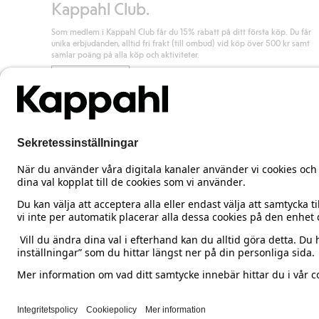
Kappahl Club.
Som medlem i Kappahl Club får du 15% rabatt på ditt första köp. Du får
unika erbjudanden, alltid fri frakt (till ombud) vid köp över 500 kr samt
samlar poäng på alla köp och aktiviteter.
Bli medlem
Sweden
Ändra land
Cookies