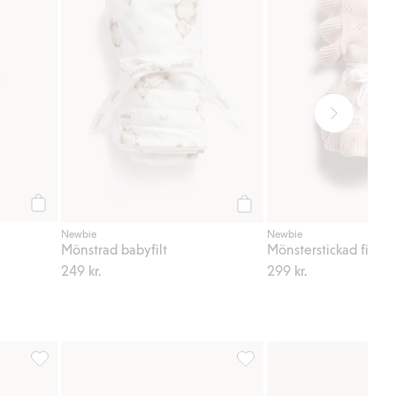
Köp
Köp
Newbie
Newbie
Mönstrad babyfilt
Mönsterstickad filt 
249 kr.
299 kr.
ll i favoriter
Fluffiga tossor med nallar, Lägg till i favoriter
Babyfilt med luftballonger, 