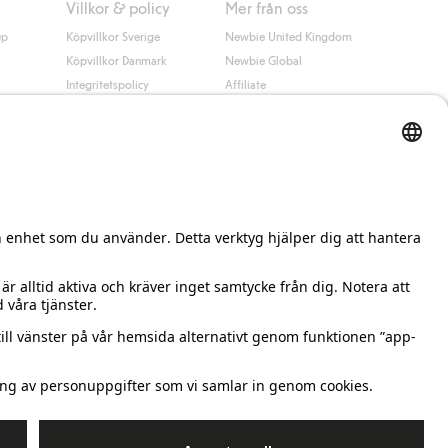
Villkor & policy
Mer från oss
up
Köpvillkor Sverige
Newbie United Kingdom
Köpvillkor Danmark
Newbie Global
Integritetspolicy
Affiliate
Cookiepolicy
Studentrabatt
Villkor #YesKappahl
#YesNewbie