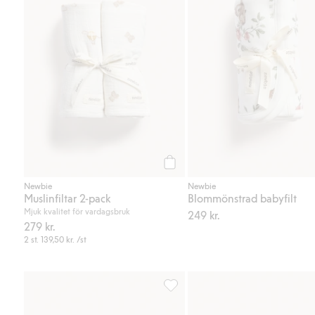
Köp
Newbie
Newbie
Muslinfiltar 2-pack
Blommönstrad babyfilt
Mjuk kvalitet för vardagsbruk
249 kr.
279 kr.
2 st.
139,50 kr.
/st
Sovpåse med luftballonger, Lägg t