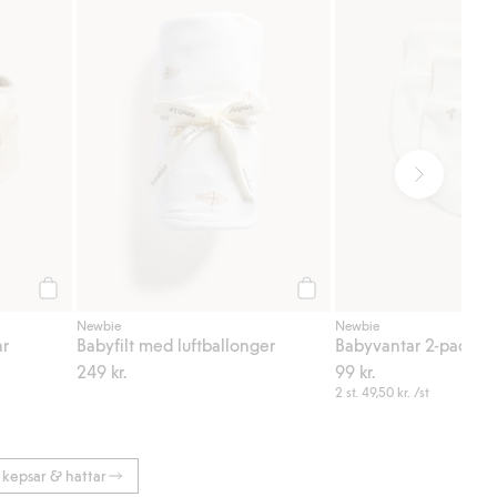
Köp
Köp
Newbie
Newbie
ar
Babyfilt med luftballonger
Babyvantar 2-pack
249 kr.
99 kr.
2 st.
49,50 kr.
/st
 kepsar & hattar