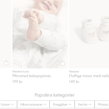
Köp
Köp
Newbie Icons
Newbie
Mönstrad babypyjamas
Fluffiga tossor med nall
199 kr.
149 kr.
Populära kategorier
 tossor
Håraccessoarer
Dregglisar
Vantar
Mössor,