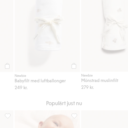
Köp
Köp
Newbie
Newbie
Mönstrad muslinfilt
Babyfilt med luftballonger
279 kr.
249 kr.
Populärt just nu
ill i favoriter
Mönstrad muslinfilt, Lägg till i favoriter
Mönstrad babypyjamas, Lägg ti