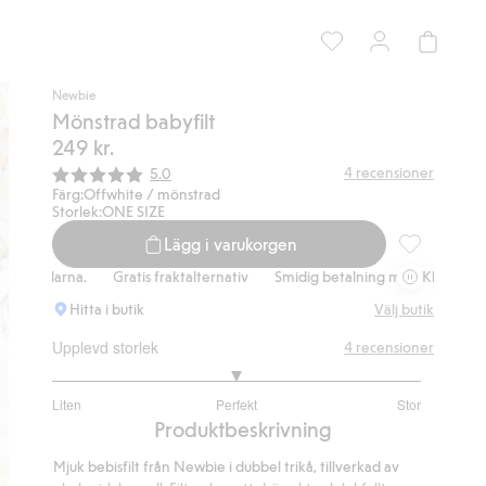
Newbie
Mönstrad babyfilt
249 kr.
Snittbetyg:
4
recensioner
5.0
Färg:
Offwhite / mönstrad
Storlek:
ONE SIZE
Lägg i varukorgen
Mönstrad baby
Klarna.
Gratis fraktalternativ
Smidig betalning med Klarna.
Grati
Hitta i butik
Välj butik
Upplevd storlek
4
recensioner
3
Liten
Perfekt
Stor
utav
Baserat
Produktbeskrivning
5
på
Mjuk bebisfilt från Newbie i dubbel trikå, tillverkad av
5