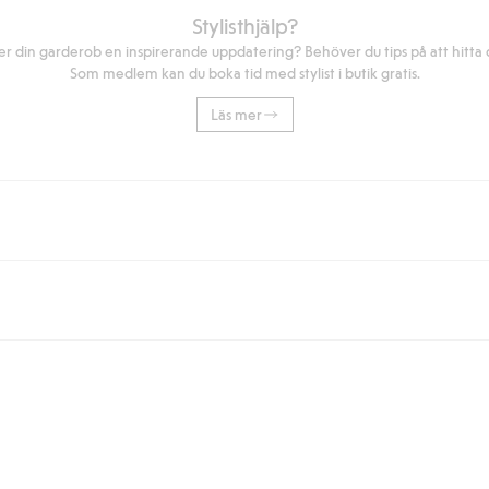
Stylisthjälp?
r din garderob en inspirerande uppdatering? Behöver du tips på att hitta di
Som medlem kan du boka tid med stylist i butik gratis.
Läs mer
eller om du handlar för över 500kr med leverans till ombud eller paketbox (g
Instabox) och 59kr vid hemleverans oavsett hur mycket du handlar för.
nd annat faktura och swish men även andra betalningssätt. Genom att lämna
s mer om Klarnas betalningsvillkor
(extern länk).