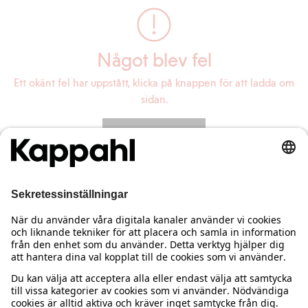
Något blev fel
Ett okänt fel har uppstått, klicka på knappen för att ladda om
sidan.
Ladda om sidan