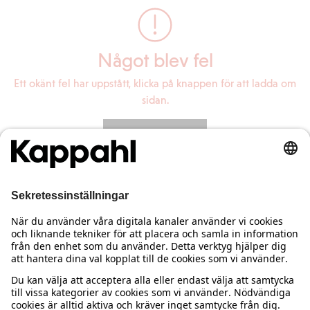
Något blev fel
Ett okänt fel har uppstått, klicka på knappen för att ladda om
sidan.
Ladda om sidan