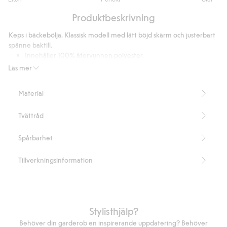
utav
Baserat
5
Produktbeskrivning
på
9
Keps i bäckebölja. Klassisk modell med lätt böjd skärm och justerbart
betyg
spänne baktill.
Innehåller 100% återvunnen polyester.
Artikelnummer
:
434688
Läs mer
Recycled Polyester
Material
Tvättråd
Spårbarhet
Tillverkningsinformation
Stylisthjälp?
Behöver din garderob en inspirerande uppdatering? Behöver