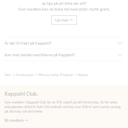
du tips på att hitta din stil?
Som medlem kan du boka tid med stylist i butik gratis.
Läs mer
Är det fri frakt på Kappahl?
Kan man betala med Klarna på Kappahl?
Är du medlem i Kappahl Club har du alltid gratis frakt till butik
eller om du handlar för över 500kr med leverans till ombud
eller paketbox (gäller ej hemleverans). Frakten tas bort per
Ja, i samarbete med Klarna erbjuder vi smidig betalning med
Herr
Accessoarer
Mössor, hattar & kepsar
Kepsar
automatik efter du loggat in och identifierats som medlem.
bland annat faktura och swish men även andra betalningssätt.
Genom att lämna information i kassan godkänner du Klarnas
Annars kostar frakten 39kr för ombudsleverans eller paketskåp
villkor. Genom att klicka på "Slutför köp" godkänner du Kappahls
(Instabox) och 59kr vid hemleverans oavsett hur mycket du
Kappahl Club.
allmänna villkor.
Läs mer om Klarnas betalningsvillkor
(extern
handlar för.
länk).
Som medlem i Kappahl Club får du 15% rabatt på ditt första köp. Du får unika
Läs mer
Läs mer
erbjudanden, alltid fri frakt (till ombud) vid köp över 500 kr samt samlar poäng
på alla köp och aktiviteter.
Bli medlem