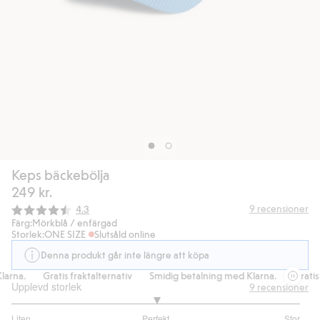
Keps bäckebölja
249 kr.
Snittbetyg:
9
recensioner
4.3
Färg:
Mörkblå / enfärgad
Storlek:
ONE SIZE
Slutsåld online
Denna produkt går inte längre att köpa
arna.
Gratis fraktalternativ
Smidig betalning med Klarna.
Gratis f
Upplevd storlek
9
recensioner
3
Liten
Perfekt
Stor