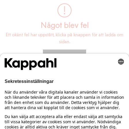
Något blev fel
Ett okänt fel har uppstått, klicka på knappen för att ladda om
sidan.
Ladda om sidan