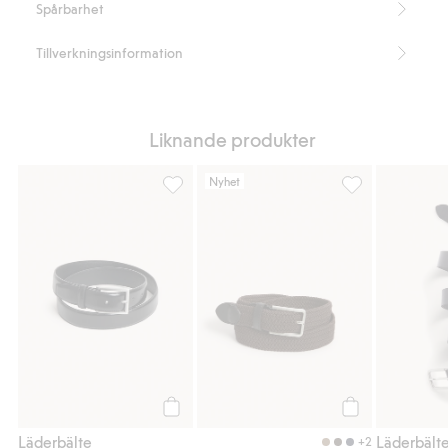
Spårbarhet
Tillverkningsinformation
Liknande produkter
Nyhet
Läderbälte, Lägg till i favoriter
Flätat skärp med 
Köp
Köp
Läderbälte
Läderbält
+2