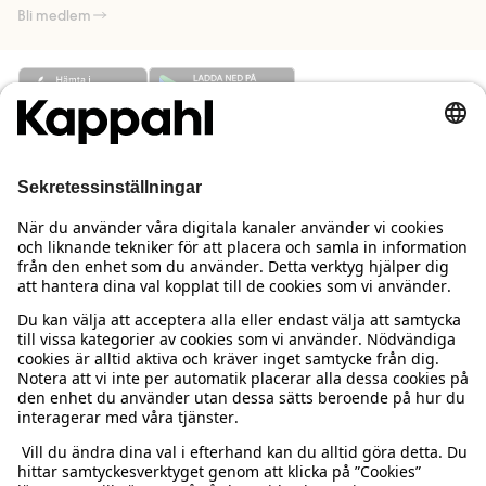
Bli medlem
Behöver du hjälp?
Kundservice
Kappahl Club
Vanliga frågor
Logga in
Om oss
Beställning & retur
Kappahl Club
Om Kappahl Group
Villkor & policy
Kontakta oss
Medlemsvillkor
Hållbarhet
Köpvillkor Sverige
Mer från oss
Hitta butik
Jobba hos oss