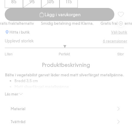
85
95
105
115
Lägg i varukorgen
Läderbäl
is fraktalternativ
Smidig betalning med Klarna.
Gratis fraktalternati
Hitta i butik
Välj butik
Upplevd storlek
6
recensioner
3
Liten
Perfekt
Stor
utav
Baserat
5
Produktbeskrivning
på
5
Bälte i vegetabilist garvat läder med matt silverfärgat metallpänne.
betyg
Bredd 3,5 cm
Matt silverfärgat metallspänne
Artikelnummer
:
449710
Läs mer
Material
Tvättråd