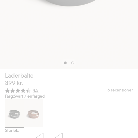
Läderbälte
399 kr.
Snittbetyg:
6
recensioner
4.5
Färg:
Svart / enfärgad
Storlek: