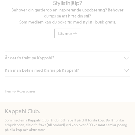
Stylisthjälp?
Behöver din garderob en inspirerande uppdatering? Behöver
du tips på att hitta din stil?
Som medlem kan du boka tid med stylist i butik gratis.
Läs mer
Är det fri frakt på Kappahl?
Kan man betala med Klarna på Kappahl?
Är du medlem i Kappahl Club har du alltid gratis frakt till butik
eller om du handlar för över 500kr med leverans till ombud
eller paketbox (gäller ej hemleverans). Frakten tas bort per
Ja, i samarbete med Klarna erbjuder vi smidig betalning med
Herr
Accessoarer
automatik efter du loggat in och identifierats som medlem.
bland annat faktura och swish men även andra betalningssätt.
Genom att lämna information i kassan godkänner du Klarnas
Annars kostar frakten 39kr för ombudsleverans eller paketskåp
villkor. Genom att klicka på "Slutför köp" godkänner du Kappahls
(Instabox) och 59kr vid hemleverans oavsett hur mycket du
Kappahl Club.
allmänna villkor.
Läs mer om Klarnas betalningsvillkor
(extern
handlar för.
länk).
Som medlem i Kappahl Club får du 15% rabatt på ditt första köp. Du får unika
Läs mer
Läs mer
erbjudanden, alltid fri frakt (till ombud) vid köp över 500 kr samt samlar poäng
på alla köp och aktiviteter.