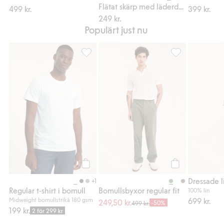
Flätat skärp med läderdetaljer
499 kr.
399 kr.
249 kr.
Populärt just nu
Regular t-shirt i bomull, Lägg till i favoriter
Bomullsbyxor regu
Köp
Köp
Dressade 
+1
Regular t-shirt i bomull
Bomullsbyxor regular fit
100% lin
Midweight bomullstrikå 180 gsm
699 kr.
249,50 kr.
-50%
499 kr.
199 kr.
2 för 299 kr