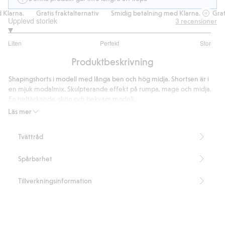
larna.
Gratis fraktalternativ
Smidig betalning med Klarna.
Gratis
Upplevd storlek
3
recensioner
1
Liten
Perfekt
Stor
utav
Baserat
5
Produktbeskrivning
på
3
Shapingshorts i modell med långa ben och hög midja. Shortsen är i
betyg
en mjuk modalmix. Skulpterande effekt på rumpa, mage och midja.
En heltäckande, skön och bekväm modell.
Medium shaping
Läs mer
Hög midja
Långa ben
Tvättråd
Innerbenslängd 20 cm i storlek S
Artikelnummer
:
454769
Spårbarhet
Tillverkningsinformation