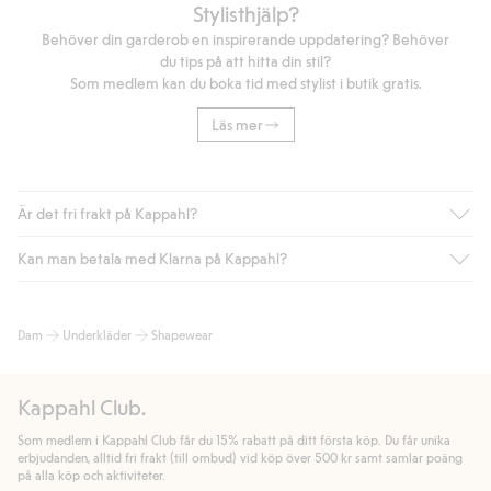
Stylisthjälp?
Behöver din garderob en inspirerande uppdatering? Behöver
du tips på att hitta din stil?
Som medlem kan du boka tid med stylist i butik gratis.
Läs mer
Är det fri frakt på Kappahl?
Kan man betala med Klarna på Kappahl?
Är du medlem i Kappahl Club har du alltid gratis frakt till butik
eller om du handlar för över 500kr med leverans till ombud
eller paketbox (gäller ej hemleverans). Frakten tas bort per
Ja, i samarbete med Klarna erbjuder vi smidig betalning med
Dam
Underkläder
Shapewear
automatik efter du loggat in och identifierats som medlem.
bland annat faktura och swish men även andra betalningssätt.
Genom att lämna information i kassan godkänner du Klarnas
Annars kostar frakten 39kr för ombudsleverans eller paketskåp
villkor. Genom att klicka på "Slutför köp" godkänner du Kappahls
(Instabox) och 59kr vid hemleverans oavsett hur mycket du
Kappahl Club.
allmänna villkor.
Läs mer om Klarnas betalningsvillkor
(extern
handlar för.
länk).
Som medlem i Kappahl Club får du 15% rabatt på ditt första köp. Du får unika
Läs mer
Läs mer
erbjudanden, alltid fri frakt (till ombud) vid köp över 500 kr samt samlar poäng
på alla köp och aktiviteter.