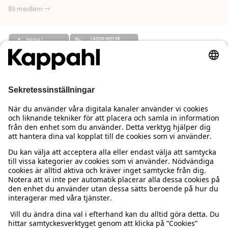
Bli medlem
Behöver du hjälp?
Kundservice
Kappahl Club
Vanliga frågor
Logga in
Om oss
Beställning & retur
Kappahl Club
Om Kappahl Group
Villkor & policy
Kontakta oss
Medlemsvillkor
Hållbarhet
Köpvillkor Sverige
Mer från oss
Hitta butik