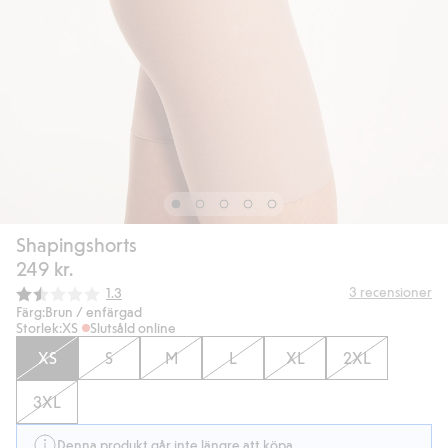
Shapingshorts
249 kr.
Snittbetyg:
3
recensioner
1.3
Färg:
Brun / enfärgad
Storlek:
XS
Slutsåld online
XS
S
M
L
XL
2XL
3XL
Denna produkt går inte längre att köpa