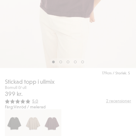
179cm / Storlek: S
Stickad topp i ullmix
Bomull & ull
399 kr.
Snittbetyg:
2
recensioner
5.0
Färg:
Vinröd / melerad