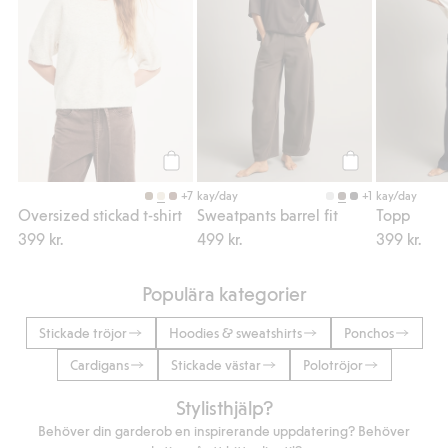
Köp
Köp
+7
+1
kay/day
kay/day
Oversized stickad t-shirt
Sweatpants barrel fit
Topp
399 kr.
499 kr.
399 kr.
Populära kategorier
Stickade tröjor
Hoodies & sweatshirts
Ponchos
Cardigans
Stickade västar
Polotröjor
Stylisthjälp?
Behöver din garderob en inspirerande uppdatering? Behöver