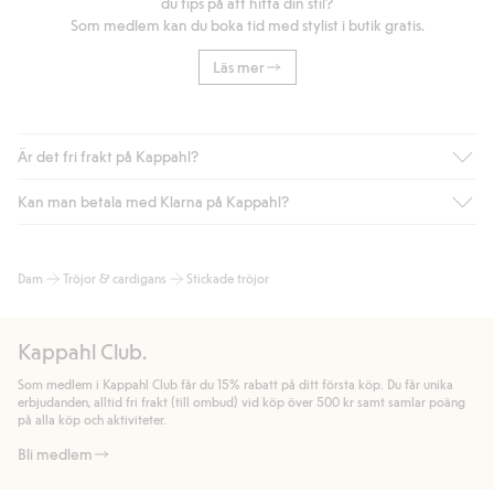
du tips på att hitta din stil?
Som medlem kan du boka tid med stylist i butik gratis.
Läs mer
Är det fri frakt på Kappahl?
Kan man betala med Klarna på Kappahl?
Är du medlem i Kappahl Club har du alltid gratis frakt till butik
eller om du handlar för över 500kr med leverans till ombud
eller paketbox (gäller ej hemleverans). Frakten tas bort per
Ja, i samarbete med Klarna erbjuder vi smidig betalning med
Dam
Tröjor & cardigans
Stickade tröjor
automatik efter du loggat in och identifierats som medlem.
bland annat faktura och swish men även andra betalningssätt.
Genom att lämna information i kassan godkänner du Klarnas
Annars kostar frakten 39kr för ombudsleverans eller paketskåp
villkor. Genom att klicka på "Slutför köp" godkänner du Kappahls
(Instabox) och 59kr vid hemleverans oavsett hur mycket du
Kappahl Club.
allmänna villkor.
Läs mer om Klarnas betalningsvillkor
(extern
handlar för.
länk).
Som medlem i Kappahl Club får du 15% rabatt på ditt första köp. Du får unika
Läs mer
Läs mer
erbjudanden, alltid fri frakt (till ombud) vid köp över 500 kr samt samlar poäng
på alla köp och aktiviteter.
Bli medlem