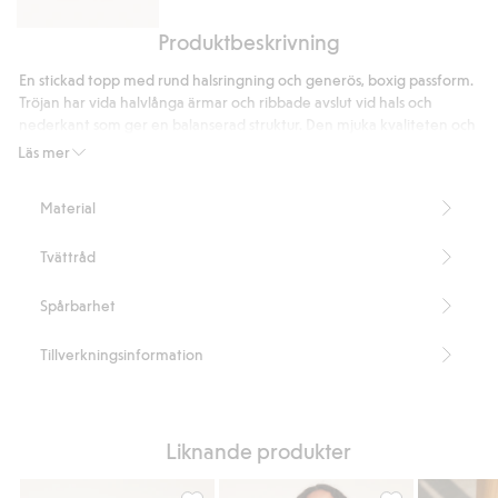
Produktbeskrivning
Barrel
jeans
En stickad topp med rund halsringning och generös, boxig passform.
high
Tröjan har vida halvlånga ärmar och ribbade avslut vid hals och
waist
nederkant som ger en balanserad struktur. Den mjuka kvaliteten och
den avslappnade formen gör plagget enkelt att bära både till
Läs mer
vardags och mer uppklädda tillfällen.
Vid, boxig passform
Material
Halvlånga, vida ärmar
Rund halsringning
Tvättråd
Längd 58 cm i storlek S
Artikelnummer
:
926816
Spårbarhet
Tillverkningsinformation
Liknande produkter