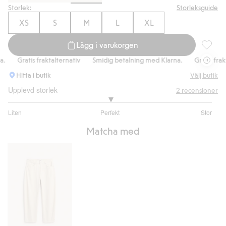
Storlek:
Storleksguide
XS
S
M
L
XL
Lägg i varukorgen
Stickad 
Gratis fraktalternativ
Smidig betalning med Klarna.
Gratis fraktal
Hitta i butik
Välj butik
Upplevd storlek
2
recensioner
3
Liten
Perfekt
Stor
utav
Baserat
5
Matcha med
på
2
betyg