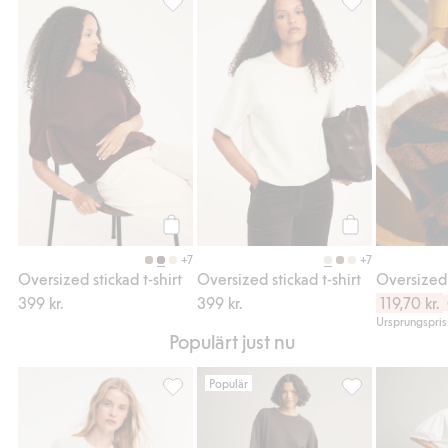
Oversized stickad t-shirt, Lägg till i favorit
Oversized stickad
Köp
Köp
+7
+7
Oversized stickad t-shirt
Oversized stickad t-shirt
Oversized 
399 kr.
399 kr.
119,70 kr.
Ursprungspris
Populärt just nu
Populär
Oversized stickad t-shirt, Lägg till i favorit
Sweatpants barrel