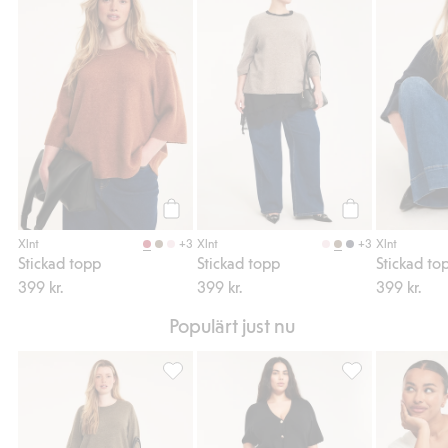
Stickad topp, Lägg till i favoriter
Stickad topp, Läg
Köp
Köp
+3
+3
Xlnt
Xlnt
Xlnt
Stickad topp
Stickad topp
Stickad to
399 kr.
399 kr.
399 kr.
Populärt just nu
Stickad kjol, Lägg till i favoriter
Bootcut jeans hig