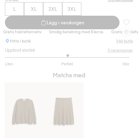
L
XL
2XL
3XL
Lägg i varukorgen
Kortärma
ratis fraktalternativ
Smidig betalning med Klarna.
Gratis fraktaltern
Hitta i butik
Välj butik
Upplevd storlek
3
recensioner
3
Liten
Perfekt
Stor
utav
Baserat
5
Matcha med
på
2
betyg