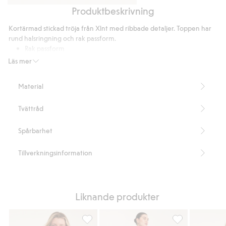
Produktbeskrivning
Stickad
Stickad
kofta
kjol
Kortärmad stickad tröja från Xlnt med ribbade detaljer. Toppen har
rund halsringning och rak passform.
Rak passform
Kort ärm
Läs mer
Rund halsringning
Ribbade detaljer
Material
Del av ett set
Längd 64 cm i storlek XL
Tvättråd
Innehåller 91% återvunnen polyester
Artikelnummer
:
910794
Spårbarhet
Blended Recycled Polyester
Tillverkningsinformation
Liknande produkter