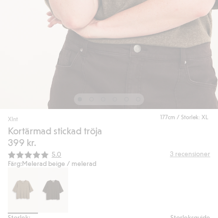
177cm / Storlek: XL
Xlnt
Kortärmad stickad tröja
399 kr.
Snittbetyg:
3
recensioner
5.0
Färg:
Melerad beige / melerad
Storlek:
Storleksguide