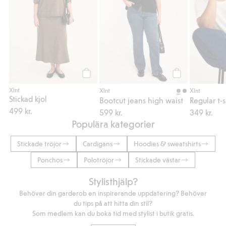
Köp
Köp
Xlnt
Xlnt
Xlnt
Stickad kjol
Bootcut jeans high waist
Regular t-s
499 kr.
599 kr.
349 kr.
Populära kategorier
Stickade tröjor
Cardigans
Hoodies & sweatshirts
Ponchos
Polotröjor
Stickade västar
Stylisthjälp?
Behöver din garderob en inspirerande uppdatering? Behöver
du tips på att hitta din stil?
Som medlem kan du boka tid med stylist i butik gratis.