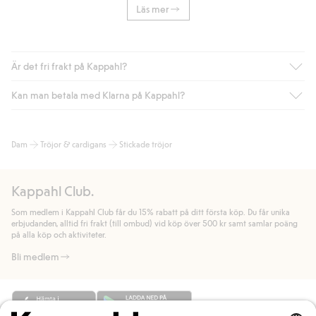
Läs mer
Är det fri frakt på Kappahl?
Kan man betala med Klarna på Kappahl?
Är du medlem i Kappahl Club har du alltid gratis frakt till butik
eller om du handlar för över 500kr med leverans till ombud
eller paketbox (gäller ej hemleverans). Frakten tas bort per
Ja, i samarbete med Klarna erbjuder vi smidig betalning med
Dam
Tröjor & cardigans
Stickade tröjor
automatik efter du loggat in och identifierats som medlem.
bland annat faktura och swish men även andra betalningssätt.
Genom att lämna information i kassan godkänner du Klarnas
Annars kostar frakten 39kr för ombudsleverans eller paketskåp
villkor. Genom att klicka på "Slutför köp" godkänner du Kappahls
(Instabox) och 59kr vid hemleverans oavsett hur mycket du
Kappahl Club.
allmänna villkor.
Läs mer om Klarnas betalningsvillkor
(extern
handlar för.
länk).
Som medlem i Kappahl Club får du 15% rabatt på ditt första köp. Du får unika
Läs mer
Läs mer
erbjudanden, alltid fri frakt (till ombud) vid köp över 500 kr samt samlar poäng
på alla köp och aktiviteter.
Bli medlem