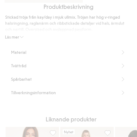
Produktbeskrivning
Oversized
Linnebyxor
linneskjorta
barrel
Stickad tröja från kay/day i mjuk ullmix. Tröjan har hög v-ringad
fit
halsringning, raglanärm och ribbstickade detaljer vid hals, ärmslut
och nertill. Oversized och avslappnad passform.
Avslappnad passform
Läs mer
Hög v-ringad halsringning
Raglanärm
Material
Ribbstickade detaljer
Längd 70 cm i storlek S
Tvättråd
Denna produkt innehåller 50% återvunnen polyester
Artikelnummer
:
905927
Spårbarhet
Tillverkningsinformation
Liknande produkter
Nyhet