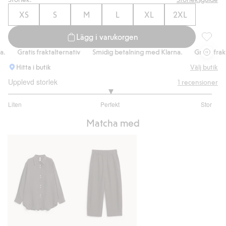
XS
S
M
L
XL
2XL
Lägg i varukorgen
Oversize
Gratis fraktalternativ
Smidig betalning med Klarna.
Gratis fraktal
Hitta i butik
Välj butik
Upplevd storlek
1
recensioner
3
Liten
Perfekt
Stor
utav
Baserat
5
Matcha med
på
1
betyg