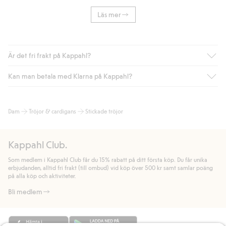
Läs mer
Är det fri frakt på Kappahl?
Kan man betala med Klarna på Kappahl?
Är du medlem i Kappahl Club har du alltid gratis frakt till butik
eller om du handlar för över 500kr med leverans till ombud
eller paketbox (gäller ej hemleverans). Frakten tas bort per
Ja, i samarbete med Klarna erbjuder vi smidig betalning med
Dam
Tröjor & cardigans
Stickade tröjor
automatik efter du loggat in och identifierats som medlem.
bland annat faktura och swish men även andra betalningssätt.
Genom att lämna information i kassan godkänner du Klarnas
Annars kostar frakten 39kr för ombudsleverans eller paketskåp
villkor. Genom att klicka på "Slutför köp" godkänner du Kappahls
(Instabox) och 59kr vid hemleverans oavsett hur mycket du
Kappahl Club.
allmänna villkor.
Läs mer om Klarnas betalningsvillkor
(extern
handlar för.
länk).
Som medlem i Kappahl Club får du 15% rabatt på ditt första köp. Du får unika
Läs mer
Läs mer
erbjudanden, alltid fri frakt (till ombud) vid köp över 500 kr samt samlar poäng
på alla köp och aktiviteter.
Bli medlem