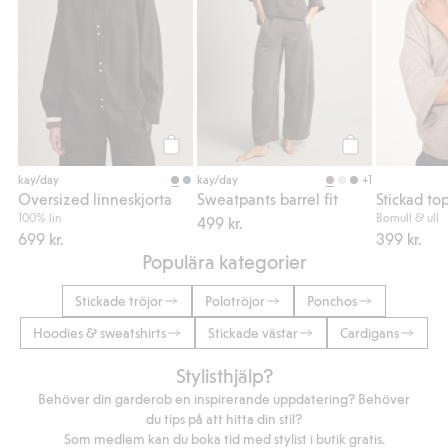
Köp
Köp
+1
kay/day
kay/day
Oversized linneskjorta
Sweatpants barrel fit
Stickad top
100% lin
Bomull & ull
499 kr.
699 kr.
399 kr.
Populära kategorier
Stickade tröjor
Polotröjor
Ponchos
Hoodies & sweatshirts
Stickade västar
Cardigans
Stylisthjälp?
Behöver din garderob en inspirerande uppdatering? Behöver
du tips på att hitta din stil?
Som medlem kan du boka tid med stylist i butik gratis.