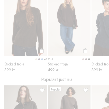
Stickad tröja, Lägg till i favoriter
Stickad tröja, Läg
Köp
Köp
+7
Xlnt
Stickad tröja
Stickad tröja
Stickad trö
399 kr.
499 kr.
399 kr.
Populärt just nu
Populär
Oversized linneskjorta, Lägg till i favoriter
Sweatpants barrel