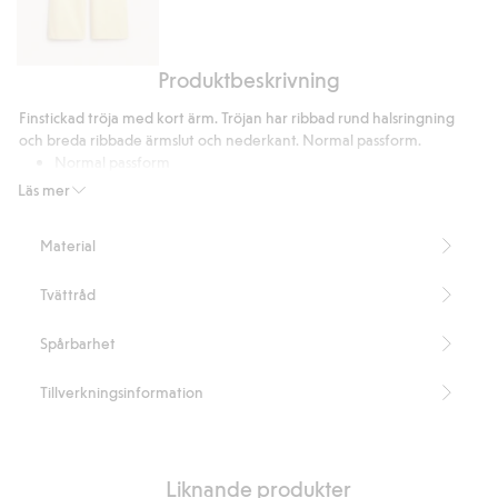
Produktbeskrivning
Wide
jeans
Finstickad tröja med kort ärm. Tröjan har ribbad rund halsringning
high
och breda ribbade ärmslut och nederkant. Normal passform.
waist
Normal passform
Kort ärm
Läs mer
Rund halsringning
Innehåller 50% certifierad ull.
Material
Artikelnummer
:
853440
Tvättråd
Spårbarhet
Tillverkningsinformation
Liknande produkter