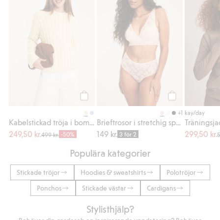
Köp
Köp
+1
kay/day
Kabelstickad tröja i bomull
Brieftrosor i stretchig spets
249,50 kr.
149 kr.
299,50 kr.
-50%
3 för 2
499 kr.
5
Populära kategorier
Stickade tröjor
Hoodies & sweatshirts
Polotröjor
Ponchos
Stickade västar
Cardigans
Stylisthjälp?