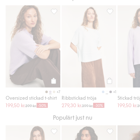
Oversized stickad t-shirt, Lägg till i favorit
Ribbstickad tröja
Köp
Köp
+7
+1
Oversized stickad t-shirt
Ribbstickad tröja
Stickad trö
199,50 kr.
279,30 kr.
199,50 kr.
-50%
-30%
399 kr.
399 kr.
3
Populärt just nu
Kabelstickad tröja i bomull, Lägg till i favor
Brieftrosor i stre