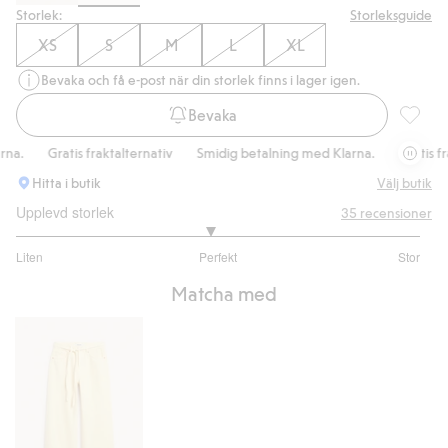
Storlek:
Storleksguide
XS
S
M
L
XL
Bevaka och få e-post när din storlek finns i lager igen.
Bevaka
Finstick
.
Gratis fraktalternativ
Smidig betalning med Klarna.
Gratis frakt
Hitta i butik
Välj butik
Upplevd storlek
35
recensioner
2.916666666666667
Liten
Perfekt
Stor
utav
Baserat
5
Matcha med
på
24
betyg