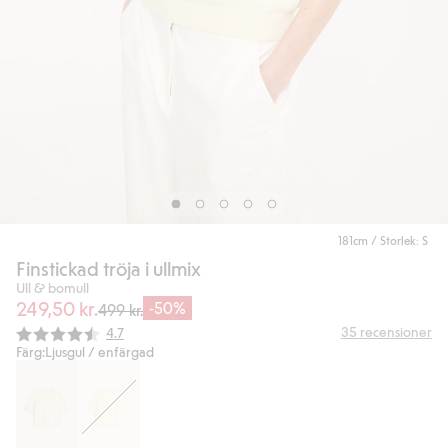
181cm / Storlek: S
Finstickad tröja i ullmix
Ull & bomull
249,50 kr.
-50%
499 kr.
Snittbetyg:
35
recensioner
4.7
Färg:
Ljusgul / enfärgad