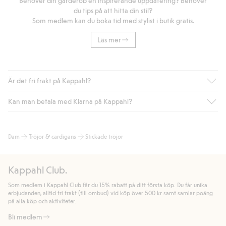
Behöver din garderob en inspirerande uppdatering? Behöver
du tips på att hitta din stil?
Som medlem kan du boka tid med stylist i butik gratis.
Läs mer
Är det fri frakt på Kappahl?
Kan man betala med Klarna på Kappahl?
Är du medlem i Kappahl Club har du alltid gratis frakt till butik
eller om du handlar för över 500kr med leverans till ombud
eller paketbox (gäller ej hemleverans). Frakten tas bort per
Ja, i samarbete med Klarna erbjuder vi smidig betalning med
Dam
Tröjor & cardigans
Stickade tröjor
automatik efter du loggat in och identifierats som medlem.
bland annat faktura och swish men även andra betalningssätt.
Genom att lämna information i kassan godkänner du Klarnas
Annars kostar frakten 39kr för ombudsleverans eller paketskåp
villkor. Genom att klicka på "Slutför köp" godkänner du Kappahls
(Instabox) och 59kr vid hemleverans oavsett hur mycket du
Kappahl Club.
allmänna villkor.
Läs mer om Klarnas betalningsvillkor
(extern
handlar för.
länk).
Som medlem i Kappahl Club får du 15% rabatt på ditt första köp. Du får unika
Läs mer
Läs mer
erbjudanden, alltid fri frakt (till ombud) vid köp över 500 kr samt samlar poäng
på alla köp och aktiviteter.
Bli medlem