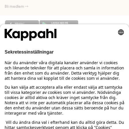
Bli medlem
Behöver du hjälp?
Kundservice
Kappahl Club
Vanliga frågor
Logga in
Om oss
Beställning & retur
Kappahl Club
Om Kappahl Group
Villkor & policy
Kontakta oss
Medlemsvillkor
Hållbarhet
Köpvillkor Sverige
Mer från oss
Hitta butik