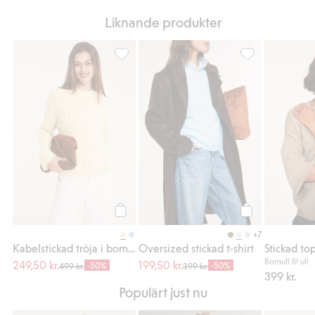
Liknande produkter
Kabelstickad tröja i bomull, Lägg till i favor
Oversized stickad
Köp
Köp
+7
Kabelstickad tröja i bomull
Oversized stickad t-shirt
Stickad top
Bomull & ull
249,50 kr.
199,50 kr.
-50%
-50%
499 kr.
399 kr.
399 kr.
Populärt just nu