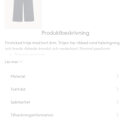
Produktbeskrivning
Wide
jeans
Finstickad tröja med kort ärm. Tröjan har ribbad rund halsringning
high
och breda ribbade ärmslut och nederkant. Normal passform.
waist
Normal passform
Kort ärm
Läs mer
Rund halsringning
Innehåller 50% certifierad ull.
Material
Artikelnummer
:
816884
Tvättråd
Spårbarhet
Tillverkningsinformation