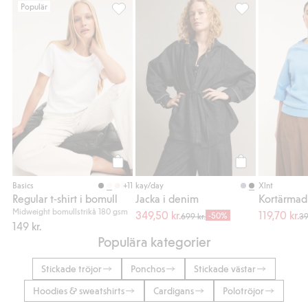
Populär
Regular t-shirt i bomull, Lägg till i favoriter
Jacka i denim, Lä
Köp
Köp
+11
Basics
kay/day
Xlnt
Regular t-shirt i bomull
Jacka i denim
Kortärmad 
Midweight bomullstrikå 180 gsm
349,50 kr.
119,70 kr.
-50%
699 kr.
39
149 kr.
Populära kategorier
Stickade tröjor
Ponchos
Stickade västar
Hoodies & sweatshirts
Cardigans
Polotröjor