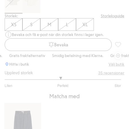
Storlek:
Storleksguide
XS
S
M
L
XL
Bevaka och få e-post när din storlek finns i lager igen.
Bevaka
Finstick
Gratis fraktalternativ
Smidig betalning med Klarna.
Gratis fraktalt
Hitta i butik
Välj butik
Upplevd storlek
35
recensioner
2.916666666666667
Liten
Perfekt
Stor
utav
Baserat
5
Matcha med
på
24
betyg