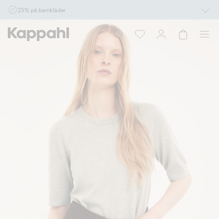
25% på barnkläder
Gäller online vid köp av 2 eller fler varor som ingår i erbjudandet tom den 10/8 kl
10.00. Ej Newbie. Gäller för dig som är eller blir medlem. Kan ej kombineras med
andra rabatter eller erbjudanden.
Shoppa nu