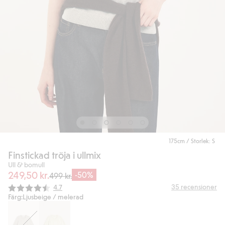
175cm / Storlek: S
Finstickad tröja i ullmix
Ull & bomull
249,50 kr.
-50%
499 kr.
Snittbetyg:
35
recensioner
4.7
Färg:
Ljusbeige / melerad