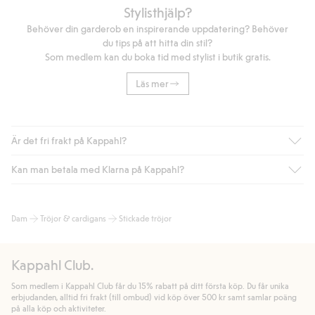
Stylisthjälp?
Behöver din garderob en inspirerande uppdatering? Behöver
du tips på att hitta din stil?
Som medlem kan du boka tid med stylist i butik gratis.
Läs mer
Är det fri frakt på Kappahl?
Kan man betala med Klarna på Kappahl?
Är du medlem i Kappahl Club har du alltid gratis frakt till butik
eller om du handlar för över 500kr med leverans till ombud
eller paketbox (gäller ej hemleverans). Frakten tas bort per
Ja, i samarbete med Klarna erbjuder vi smidig betalning med
Dam
Tröjor & cardigans
Stickade tröjor
automatik efter du loggat in och identifierats som medlem.
bland annat faktura och swish men även andra betalningssätt.
Genom att lämna information i kassan godkänner du Klarnas
Annars kostar frakten 39kr för ombudsleverans eller paketskåp
villkor. Genom att klicka på "Slutför köp" godkänner du Kappahls
(Instabox) och 59kr vid hemleverans oavsett hur mycket du
Kappahl Club.
allmänna villkor.
Läs mer om Klarnas betalningsvillkor
(extern
handlar för.
länk).
Som medlem i Kappahl Club får du 15% rabatt på ditt första köp. Du får unika
Läs mer
Läs mer
erbjudanden, alltid fri frakt (till ombud) vid köp över 500 kr samt samlar poäng
på alla köp och aktiviteter.