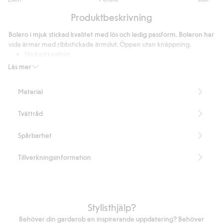
utav
Baserat
5
Produktbeskrivning
på
5
Bolero i mjuk stickad kvalitet med lös och ledig passform. Boleron har
betyg
vida ärmar med ribbstickade ärmslut. Öppen utan knäppning.
Stickad kvalitet
Långa ärmar
Läs mer
Ledig passform
Längd 53 cm i storlek S
Material
Innehåller 55% återvunnen polyester
Artikelnummer
:
489211
Tvättråd
Blended Recycled Polyester
Spårbarhet
Tillverkningsinformation
Stylisthjälp?
Behöver din garderob en inspirerande uppdatering? Behöver