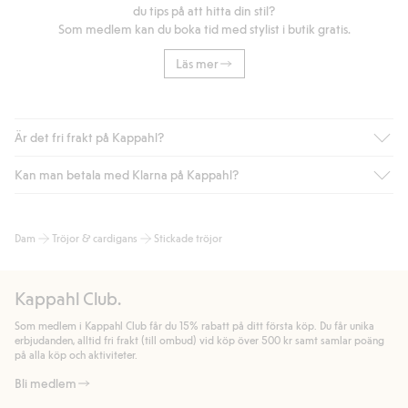
du tips på att hitta din stil?
Som medlem kan du boka tid med stylist i butik gratis.
Läs mer
Är det fri frakt på Kappahl?
Kan man betala med Klarna på Kappahl?
Är du medlem i Kappahl Club har du alltid gratis frakt till butik
eller om du handlar för över 500kr med leverans till ombud
eller paketbox (gäller ej hemleverans). Frakten tas bort per
Ja, i samarbete med Klarna erbjuder vi smidig betalning med
Dam
Tröjor & cardigans
Stickade tröjor
automatik efter du loggat in och identifierats som medlem.
bland annat faktura och swish men även andra betalningssätt.
Genom att lämna information i kassan godkänner du Klarnas
Annars kostar frakten 39kr för ombudsleverans eller paketskåp
villkor. Genom att klicka på "Slutför köp" godkänner du Kappahls
(Instabox) och 59kr vid hemleverans oavsett hur mycket du
Kappahl Club.
allmänna villkor.
Läs mer om Klarnas betalningsvillkor
(extern
handlar för.
länk).
Som medlem i Kappahl Club får du 15% rabatt på ditt första köp. Du får unika
Läs mer
Läs mer
erbjudanden, alltid fri frakt (till ombud) vid köp över 500 kr samt samlar poäng
på alla köp och aktiviteter.
Bli medlem