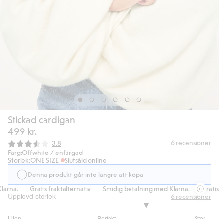
Stickad cardigan
499 kr.
Snittbetyg:
6
recensioner
3.8
Färg:
Offwhite / enfärgad
Storlek:
ONE SIZE
Slutsåld online
Denna produkt går inte längre att köpa
rna.
Gratis fraktalternativ
Smidig betalning med Klarna.
Gratis fr
Upplevd storlek
6
recensioner
3.8
Liten
Perfekt
Stor