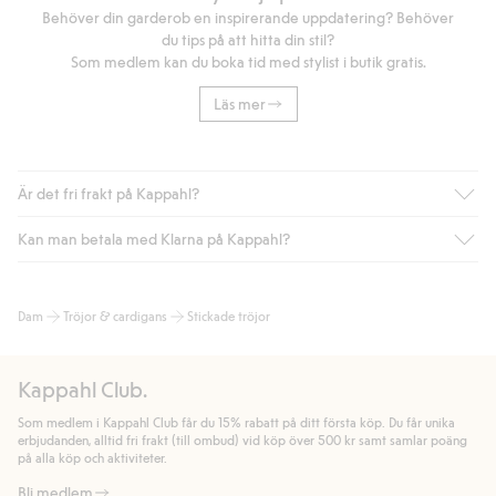
Behöver din garderob en inspirerande uppdatering? Behöver
du tips på att hitta din stil?
Som medlem kan du boka tid med stylist i butik gratis.
Läs mer
Är det fri frakt på Kappahl?
Kan man betala med Klarna på Kappahl?
Är du medlem i Kappahl Club har du alltid gratis frakt till butik
eller om du handlar för över 500kr med leverans till ombud
eller paketbox (gäller ej hemleverans). Frakten tas bort per
Ja, i samarbete med Klarna erbjuder vi smidig betalning med
Dam
Tröjor & cardigans
Stickade tröjor
automatik efter du loggat in och identifierats som medlem.
bland annat faktura och swish men även andra betalningssätt.
Genom att lämna information i kassan godkänner du Klarnas
Annars kostar frakten 39kr för ombudsleverans eller paketskåp
villkor. Genom att klicka på "Slutför köp" godkänner du Kappahls
(Instabox) och 59kr vid hemleverans oavsett hur mycket du
Kappahl Club.
allmänna villkor.
Läs mer om Klarnas betalningsvillkor
(extern
handlar för.
länk).
Som medlem i Kappahl Club får du 15% rabatt på ditt första köp. Du får unika
Läs mer
Läs mer
erbjudanden, alltid fri frakt (till ombud) vid köp över 500 kr samt samlar poäng
på alla köp och aktiviteter.
Bli medlem