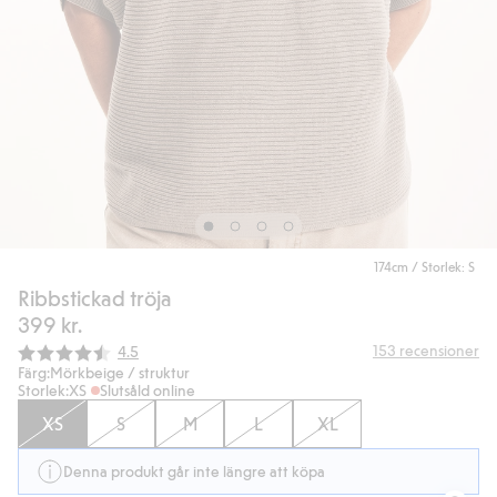
174cm / Storlek: S
Ribbstickad tröja
399 kr.
Snittbetyg:
153
recensioner
4.5
Färg:
Mörkbeige / struktur
Storlek:
XS
Slutsåld online
XS
S
M
L
XL
Denna produkt går inte längre att köpa