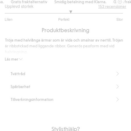
.
Gratis fraktalternativ
Smidig betalning med Klarna.
Gratis frakt
Upplevd storlek
153
recensioner
3.222222222222222
Liten
Perfekt
Stor
utav
Baserat
5
Produktbeskrivning
på
126
Tröja med halvlånga ärmar som är vida och smalnar av nertill. Tröjan
betyg
är ribbstickad med liggande ribbor. Generös passform med vid
halsringning.
Längd 45 cm i storlek S
Läs mer
Artikelnummer
:
421354
Tvättråd
Spårbarhet
Tillverkningsinformation
Stylisthjälp?