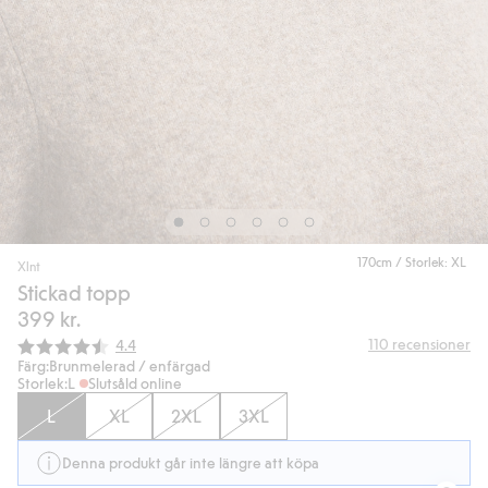
170cm / Storlek: XL
Xlnt
Stickad topp
399 kr.
Snittbetyg:
110
recensioner
4.4
Färg:
Brunmelerad / enfärgad
Storlek:
L
Slutsåld online
L
XL
2XL
3XL
Denna produkt går inte längre att köpa