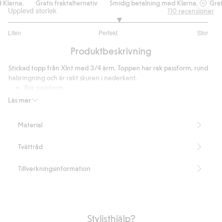
arna.
Gratis fraktalternativ
Smidig betalning med Klarna.
Gratis 
Upplevd storlek
110
recensioner
3.216867469879518
Liten
Perfekt
Stor
utav
Baserat
5
Produktbeskrivning
på
83
Stickad topp från Xlnt med 3/4 ärm. Toppen har rak passform, rund
betyg
halsringning och är rakt skuren i nederkant.
Rak passform
Rund halsringning
Läs mer
Längd 64 cm i storlek XL
Innehåller 65% återvunnen polyester.
Material
Artikelnummer
:
350009
Blended Recycled Polyester
Tvättråd
Tillverkningsinformation
Stylisthjälp?