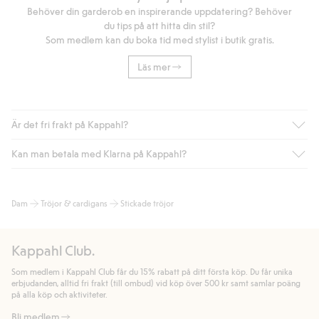
Behöver din garderob en inspirerande uppdatering? Behöver
du tips på att hitta din stil?
Som medlem kan du boka tid med stylist i butik gratis.
Läs mer
Är det fri frakt på Kappahl?
Kan man betala med Klarna på Kappahl?
Är du medlem i Kappahl Club har du alltid gratis frakt till butik
eller om du handlar för över 500kr med leverans till ombud
eller paketbox (gäller ej hemleverans). Frakten tas bort per
Ja, i samarbete med Klarna erbjuder vi smidig betalning med
Dam
Tröjor & cardigans
Stickade tröjor
automatik efter du loggat in och identifierats som medlem.
bland annat faktura och swish men även andra betalningssätt.
Genom att lämna information i kassan godkänner du Klarnas
Annars kostar frakten 39kr för ombudsleverans eller paketskåp
villkor. Genom att klicka på "Slutför köp" godkänner du Kappahls
(Instabox) och 59kr vid hemleverans oavsett hur mycket du
Kappahl Club.
allmänna villkor.
Läs mer om Klarnas betalningsvillkor
(extern
handlar för.
länk).
Som medlem i Kappahl Club får du 15% rabatt på ditt första köp. Du får unika
Läs mer
Läs mer
erbjudanden, alltid fri frakt (till ombud) vid köp över 500 kr samt samlar poäng
på alla köp och aktiviteter.
Bli medlem