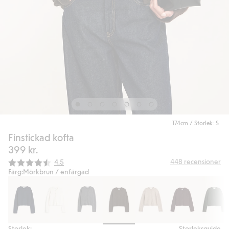
174cm / Storlek: S
Finstickad kofta
399 kr.
Snittbetyg:
448
recensioner
4.5
Färg:
Mörkbrun / enfärgad
Storlek:
Storleksguide