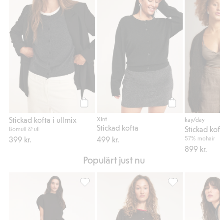
Stickad kofta i ullmix, Lägg till i favoriter
Stickad kofta, Läg
Köp
Köp
Stickad kofta i ullmix
Xlnt
kay/day
Stickad kofta
Stickad ko
Bomull & ull
399 kr.
499 kr.
57% mohair
899 kr.
Populärt just nu
Satinkjol, Lägg till i favoriter
Kortärmad cardig