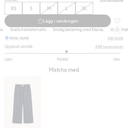
XS
S
M
L
XL
Lägg i varukorgen
Finstick
Gratis fraktalternativ
Smidig betalning med Klarna.
Gratis fraktal
Hitta i butik
Välj butik
Upplevd storlek
448
recensioner
3.137741046831956
Liten
Perfekt
Stor
utav
Baserat
5
Matcha med
på
363
betyg