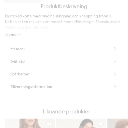
Produktbeskrivning
Wide
jeans
En stickad kofta med rund halsringning och knäppning framtill.
high
Koftan är i en rak och kort modell med tidlös design. Ribbade avslut
waist
vid ärmar och nederkant.
Slätstickad
Läs mer
Rund halsringning
Långa ärmar
Material
Rak, klassisk passform
Längd 52 cm i storlek S
Tvättråd
Innehåller 65% återvunnen polyester
Artikelnummer
:
453241
Spårbarhet
Blended Recycled Polyester
Tillverkningsinformation
Liknande produkter