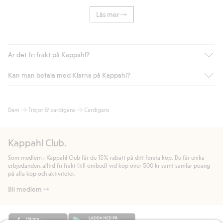
Läs mer
Är det fri frakt på Kappahl?
Kan man betala med Klarna på Kappahl?
Är du medlem i Kappahl Club har du alltid gratis frakt till butik
eller om du handlar för över 500kr med leverans till ombud
eller paketbox (gäller ej hemleverans). Frakten tas bort per
Ja, i samarbete med Klarna erbjuder vi smidig betalning med
Dam
Tröjor & cardigans
Cardigans
automatik efter du loggat in och identifierats som medlem.
bland annat faktura och swish men även andra betalningssätt.
Genom att lämna information i kassan godkänner du Klarnas
Annars kostar frakten 39kr för ombudsleverans eller paketskåp
villkor. Genom att klicka på "Slutför köp" godkänner du Kappahls
(Instabox) och 59kr vid hemleverans oavsett hur mycket du
Kappahl Club.
allmänna villkor.
Läs mer om Klarnas betalningsvillkor
(extern
handlar för.
länk).
Som medlem i Kappahl Club får du 15% rabatt på ditt första köp. Du får unika
Läs mer
Läs mer
erbjudanden, alltid fri frakt (till ombud) vid köp över 500 kr samt samlar poäng
på alla köp och aktiviteter.
Bli medlem