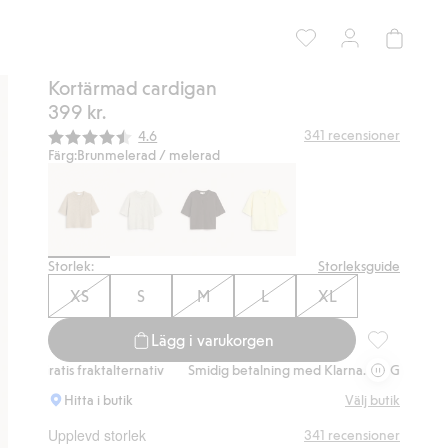
Kortärmad cardigan
399 kr.
Snittbetyg:
341
recensioner
4.6
Färg:
Brunmelerad / melerad
Storlek:
Storleksguide
XS
S
M
L
XL
Lägg i varukorgen
Kortärmad ca
raktalternativ
Smidig betalning med Klarna.
Gratis fraktalternativ
Hitta i butik
Välj butik
Upplevd storlek
341
recensioner