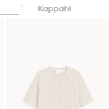
Gratis fraktalternativ
Smidig betalning med Klarna.
Gratis f