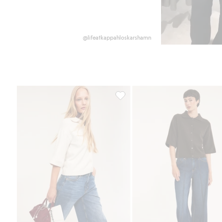
@lifeatkappahloskarshamn
Stickad kofta med krage och kort 