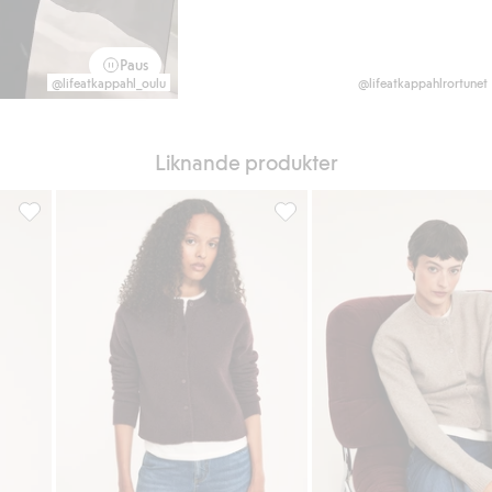
Paus
@lifeatkappahl_oulu
@lifeatkappahlrortunet
Liknande produkter
ärm, Lägg till i favoriter
Stickad kofta med krage och kort ärm, Lägg till i favoriter
Finstickad kofta, Lägg till i fav