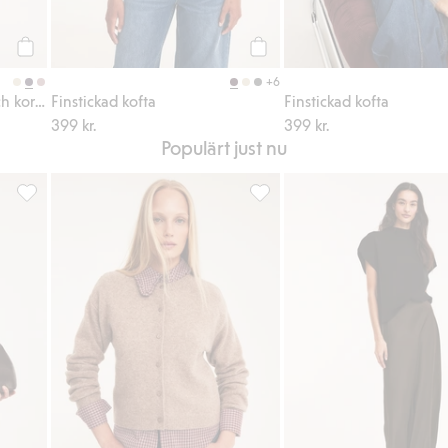
Köp
Köp
+6
Stickad kofta med krage och kort ärm
Finstickad kofta
Finstickad kofta
399 kr.
399 kr.
Populärt just nu
avoriter
Oversized stickad t-shirt, Lägg till i favoriter
Smårutig skjorta med volangkra