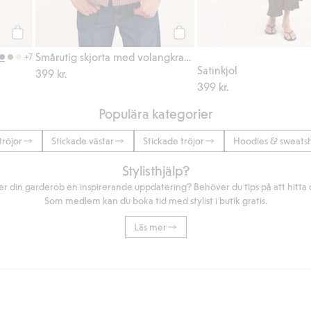
Köp
Köp
Smårutig skjorta med volangkrage
+7
Satinkjol
399 kr.
399 kr.
Populära kategorier
tröjor
Stickade västar
Stickade tröjor
Hoodies & sweatsh
Stylisthjälp?
r din garderob en inspirerande uppdatering? Behöver du tips på att hitta di
Som medlem kan du boka tid med stylist i butik gratis.
Läs mer