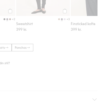
Köp
Köp
+2
+3
Sweatshirt
Finstickad kofta
399 kr.
399 kr.
irts
Ponchos
n stil?