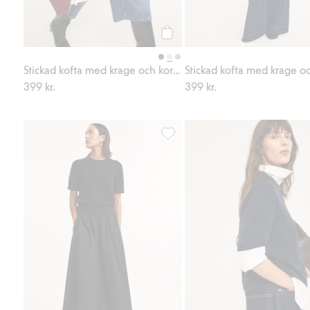
Köp
Stickad kofta med krage och kort ärm
399 kr.
399 kr.
Kjol i bomullspoplin, Lägg till i f