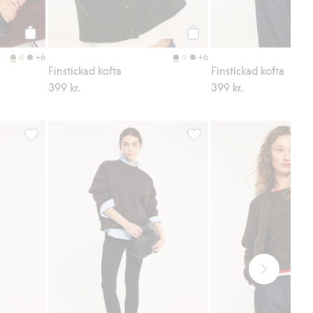
Köp
Köp
+6
+6
Finstickad kofta
Finstickad kofta
399 kr.
399 kr.
ge, Lägg till i favoriter
Satinkjol, Lägg till i favoriter
Sweatshirt, Lägg till i favor