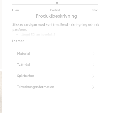
3.094545454545455
Liten
Perfekt
Stor
utav
Baserat
Produktbeskrivning
5
på
Stickad cardigan med kort ärm. Rund halsringning och rak
275
passform.
betyg
Längd 52 cm i storlek S
Innehåller 65% återvunnen polyester.
Läs mer
Artikelnummer
:
452896
Blended Recycled Polyester
Material
Tvättråd
Spårbarhet
Tillverkningsinformation