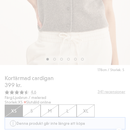
178cm / Storlek: S
Kortärmad cardigan
399 kr.
Snittbetyg:
341
recensioner
4.6
Färg:
Ljusbrun / melerad
Storlek:
XS
Slutsåld online
XS
S
M
L
XL
Denna produkt går inte längre att köpa