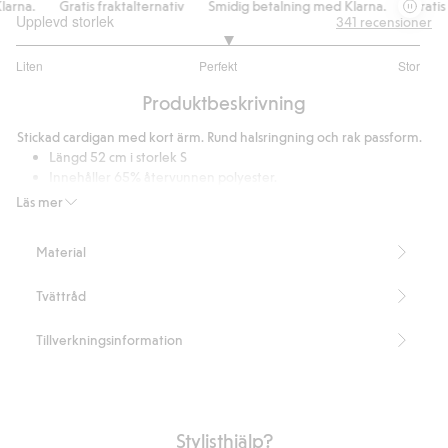
rna.
Gratis fraktalternativ
Smidig betalning med Klarna.
Gratis f
Upplevd storlek
341
recensioner
3.094545454545455
Liten
Perfekt
Stor
utav
Baserat
5
Produktbeskrivning
på
275
Stickad cardigan med kort ärm. Rund halsringning och rak passform.
betyg
Längd 52 cm i storlek S
Innehåller 65% återvunnen polyester.
Artikelnummer
:
429217
Läs mer
Blended Recycled Polyester
Material
Tvättråd
Tillverkningsinformation
Stylisthjälp?