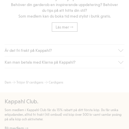
Behöver din garderob en inspirerande uppdatering? Behöver
du tips på att hitta din stil?
Som medlem kan du boka tid med stylist i butik gratis.
Läs mer
Är det fri frakt på Kappahl?
Kan man betala med Klarna på Kappahl?
Är du medlem i Kappahl Club har du alltid gratis frakt till butik
eller om du handlar för över 500kr med leverans till ombud
eller paketbox (gäller ej hemleverans). Frakten tas bort per
Ja, i samarbete med Klarna erbjuder vi smidig betalning med
Dam
Tröjor & cardigans
Cardigans
automatik efter du loggat in och identifierats som medlem.
bland annat faktura och swish men även andra betalningssätt.
Genom att lämna information i kassan godkänner du Klarnas
Annars kostar frakten 39kr för ombudsleverans eller paketskåp
villkor. Genom att klicka på "Slutför köp" godkänner du Kappahls
(Instabox) och 59kr vid hemleverans oavsett hur mycket du
Kappahl Club.
allmänna villkor.
Läs mer om Klarnas betalningsvillkor
(extern
handlar för.
länk).
Som medlem i Kappahl Club får du 15% rabatt på ditt första köp. Du får unika
Läs mer
Läs mer
erbjudanden, alltid fri frakt (till ombud) vid köp över 500 kr samt samlar poäng
på alla köp och aktiviteter.
Bli medlem