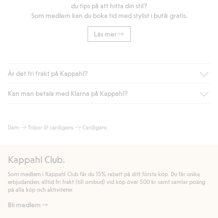
du tips på att hitta din stil?
Som medlem kan du boka tid med stylist i butik gratis.
Läs mer
Är det fri frakt på Kappahl?
Kan man betala med Klarna på Kappahl?
Är du medlem i Kappahl Club har du alltid gratis frakt till butik
eller om du handlar för över 500kr med leverans till ombud
eller paketbox (gäller ej hemleverans). Frakten tas bort per
Ja, i samarbete med Klarna erbjuder vi smidig betalning med
Dam
Tröjor & cardigans
Cardigans
automatik efter du loggat in och identifierats som medlem.
bland annat faktura och swish men även andra betalningssätt.
Genom att lämna information i kassan godkänner du Klarnas
Annars kostar frakten 39kr för ombudsleverans eller paketskåp
villkor. Genom att klicka på "Slutför köp" godkänner du Kappahls
(Instabox) och 59kr vid hemleverans oavsett hur mycket du
Kappahl Club.
allmänna villkor.
Läs mer om Klarnas betalningsvillkor
(extern
handlar för.
länk).
Som medlem i Kappahl Club får du 15% rabatt på ditt första köp. Du får unika
Läs mer
Läs mer
erbjudanden, alltid fri frakt (till ombud) vid köp över 500 kr samt samlar poäng
på alla köp och aktiviteter.
Bli medlem