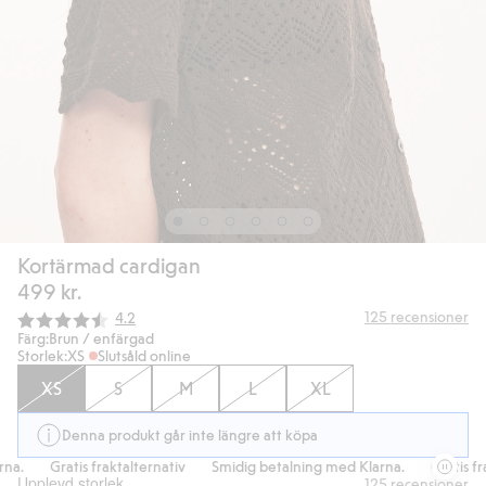
Kortärmad cardigan
499 kr.
Snittbetyg:
125
recensioner
4.2
Färg:
Brun / enfärgad
Storlek:
XS
Slutsåld online
XS
S
M
L
XL
Denna produkt går inte längre att köpa
a.
Gratis fraktalternativ
Smidig betalning med Klarna.
Gratis frak
Upplevd storlek
125
recensioner