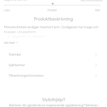
3.02
Liten
Perfekt
Stor
utav
Baserat
5
Produktbeskrivning
på
100
Mönsterstickad cardigan med kort ärm. Cardiganen har krage och
betyg
knappar. Lös passform.
Längd 60 cm i storlek S
Artikelnummer
:
425470
Läs mer
Tvättråd
Spårbarhet
Tillverkningsinformation
Stylisthjälp?
Behöver din garderob en inspirerande uppdatering? Behöver