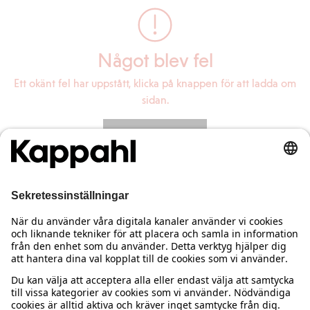
Något blev fel
Ett okänt fel har uppstått, klicka på knappen för att ladda om
sidan.
Ladda om sidan