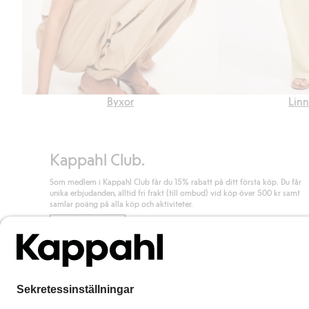
Byxor
Linn
Kappahl Club.
Som medlem i Kappahl Club får du 15% rabatt på ditt första köp. Du får
unika erbjudanden, alltid fri frakt (till ombud) vid köp över 500 kr samt
samlar poäng på alla köp och aktiviteter.
Bli medlem