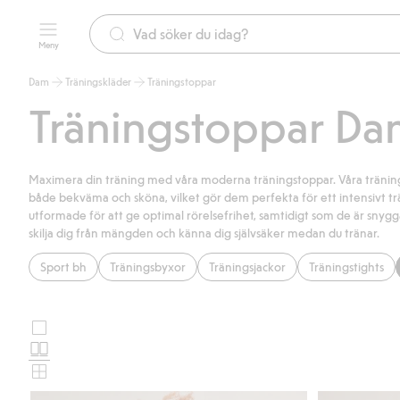
Meny
Dam
Träningskläder
Träningstoppar
Träningstoppar D
Maximera din träning med våra moderna träningstoppar. Våra träning
både bekväma och sköna, vilket gör dem perfekta för ett intensivt 
utformade för att ge optimal rörelsefrihet, samtidigt som de är sn
skilja dig från mängden och känna dig självsäker medan du tränar.
Sport bh
Träningsbyxor
Träningsjackor
Träningstights
Stora
Välj
bilder
Normala
produktkortslayout
bilder
Små
bilder