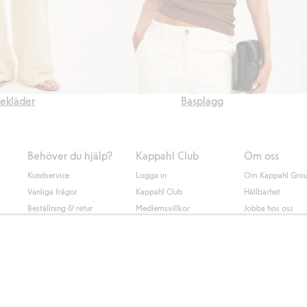
ekläder
Basplagg
Behöver du hjälp?
Kappahl Club
Om oss
Kundservice
Logga in
Om Kappahl Gro
Vanliga frågor
Kappahl Club
Hållbarhet
Beställning & retur
Medlemsvillkor
Jobba hos oss
Kontakta oss
Press & nyheter
Hitta butik
Tillgänglighet
Presentkortssaldo
Personal styling
Ångra ditt köp