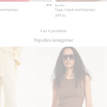
Köp
kay/day
tretchjersey
Topp i mjuk stretchjersey
349 kr.
4 av 4 produkter
Populära kategorier