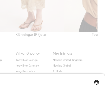
Klänningar & kjolar
Toppar
Villkor & policy
Mer från oss
up
Köpvillkor Sverige
Newbie United Kingdom
Köpvillkor Danmark
Newbie Global
Integritetspolicy
Affiliate
Cookiepolicy
Studentrabatt
Villkor #YesKappahl
#YesNewbie