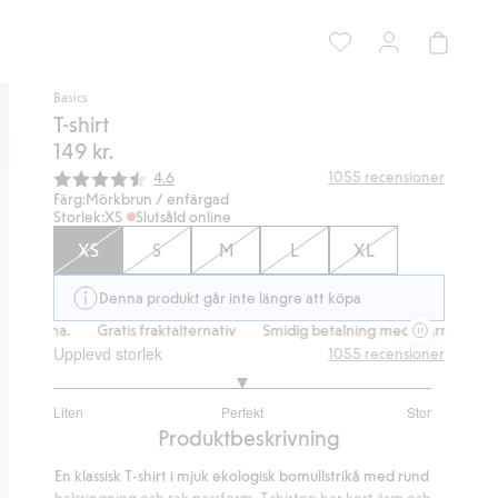
Basics
T-shirt
149 kr.
Snittbetyg:
1055
recensioner
4.6
Färg:
Mörkbrun / enfärgad
Storlek:
XS
Slutsåld online
XS
S
M
L
XL
Denna produkt går inte längre att köpa
arna.
Gratis fraktalternativ
Smidig betalning med Klarna.
Gratis 
Upplevd storlek
1055
recensioner
3.002469135802469
Liten
Perfekt
Stor
utav
Baserat
Produktbeskrivning
5
på
En klassisk T‑shirt i mjuk ekologisk bomullstrikå med rund
810
halsringning och rak passform. T-shirten har kort ärm och