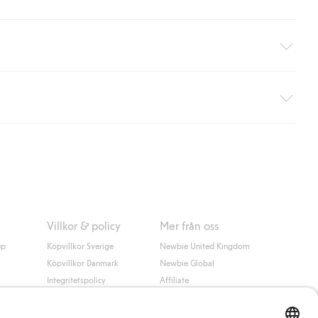
äller ej hemleverans). Frakten tas bort per automatik efter du
 information i kassan godkänner du Klarnas villkor. Genom att
Villkor & policy
Mer från oss
up
Köpvillkor Sverige
Newbie United Kingdom
Köpvillkor Danmark
Newbie Global
Integritetspolicy
Affiliate
Cookiepolicy
Studentrabatt
Villkor #YesKappahl