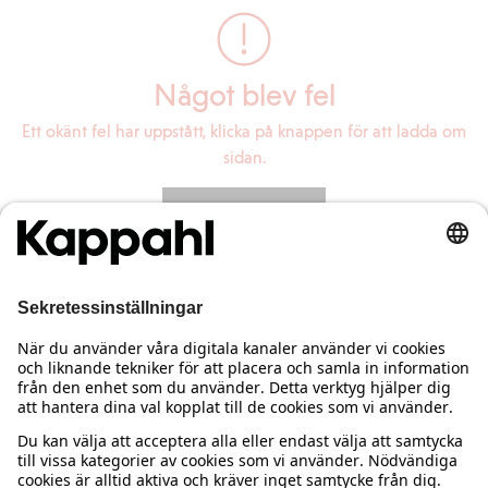
Något blev fel
Ett okänt fel har uppstått, klicka på knappen för att ladda om
sidan.
Ladda om sidan