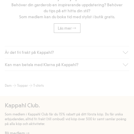
Behöver din garderob en inspirerande uppdatering? Behöver
du tips på att hitta din stil?
Som medlem kan du boka tid med stylist i butik gratis.
Läs mer
Är det fri frakt på Kappahl?
Kan man betala med Klarna på Kappahl?
Är du medlem i Kappahl Club har du alltid gratis frakt till butik
eller om du handlar för över 500kr med leverans till ombud
eller paketbox (gäller ej hemleverans). Frakten tas bort per
Ja, i samarbete med Klarna erbjuder vi smidig betalning med
Dam
Toppar
T-shirts
automatik efter du loggat in och identifierats som medlem.
bland annat faktura och swish men även andra betalningssätt.
Genom att lämna information i kassan godkänner du Klarnas
Annars kostar frakten 39kr för ombudsleverans eller paketskåp
villkor. Genom att klicka på "Slutför köp" godkänner du Kappahls
(Instabox) och 59kr vid hemleverans oavsett hur mycket du
Kappahl Club.
allmänna villkor.
Läs mer om Klarnas betalningsvillkor
(extern
handlar för.
länk).
Som medlem i Kappahl Club får du 15% rabatt på ditt första köp. Du får unika
Läs mer
Läs mer
erbjudanden, alltid fri frakt (till ombud) vid köp över 500 kr samt samlar poäng
på alla köp och aktiviteter.
Bli medlem