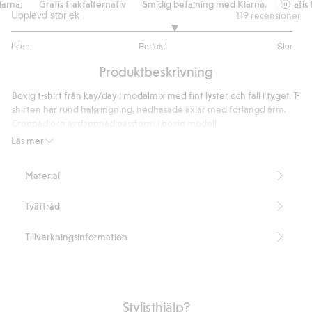
na.
Gratis fraktalternativ
Smidig betalning med Klarna.
Gratis fr
Upplevd storlek
119
recensioner
3.315789473684211
Liten
Perfekt
Stor
utav
Baserat
5
Produktbeskrivning
på
95
Boxig t-shirt från kay/day i modalmix med fint lyster och fall i tyget. T-
betyg
shirten har rund halsringning, nedhasade axlar med förlängd ärm.
Croppad och avslappnad passform i boxig modell.
Avslappnad och croppad passform
Läs mer
Boxig modell
Nedhasade axlar
Material
Rund halsringning
Längd 52 cm i storlek S
Tvättråd
Denna produkt innehåller 50 % TENCEL™ Modal-fibrer
Artikelnummer
:
432336
Tillverkningsinformation
TENCEL™ Modal Blend
Stylisthjälp?