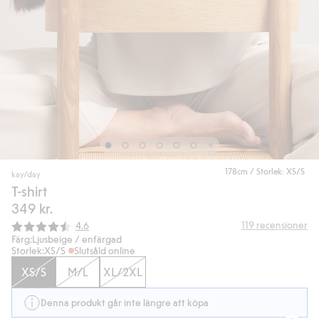
178cm / Storlek: XS/S
kay/day
T-shirt
349 kr.
Snittbetyg:
119
recensioner
4.6
Färg:
Ljusbeige / enfärgad
Storlek:
XS/S
Slutsåld online
XS/S
M/L
XL/2XL
Denna produkt går inte längre att köpa