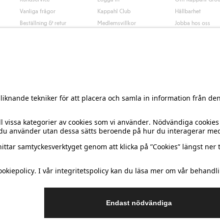
Vanliga frågor
Kappahl Club
Hållbarhet
Beställning & retur
Medlemsvillkor
Jobba hos oss
Kontakta oss
Press & nyheter
Hitta butik
Tillgänglighet
Presentkortssaldo
Personal styling
Ångra ditt köp