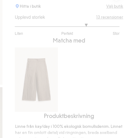
Hitta i butik
Välj butik
Upplevd storlek
13
recensioner
3.75
Liten
Perfekt
Stor
utav
Baserat
Matcha med
5
på
8
betyg
Produktbeskrivning
Pull-
on
Linne från kay/day i 100% ekologisk bomullsdenim. Linnet
jeans
har en fin omlott detalj vid ringningen, breda axelband
i