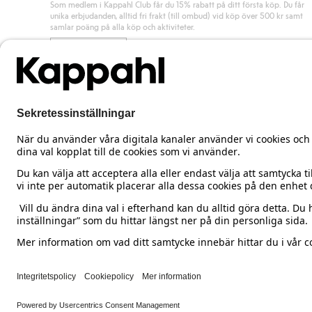
Som medlem i Kappahl Club får du 15% rabatt på ditt första köp. Du får
unika erbjudanden, alltid fri frakt (till ombud) vid köp över 500 kr samt
samlar poäng på alla köp och aktiviteter.
Bli medlem
Sweden
Ändra land
Cookies