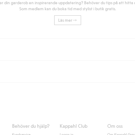
r din garderob en inspirerande uppdatering? Behöver du tips på att hitta di
Som medlem kan du boka tid med stylist i butik gratis.
Läs mer
eller om du handlar för över 500kr med leverans till ombud eller paketbox (g
Instabox) och 59kr vid hemleverans oavsett hur mycket du handlar för.
nd annat faktura och swish men även andra betalningssätt. Genom att lämna
s mer om Klarnas betalningsvillkor
(extern länk).
Behöver du hjälp?
Kappahl Club
Om oss
Kundservice
Logga in
Om Kappahl Gro