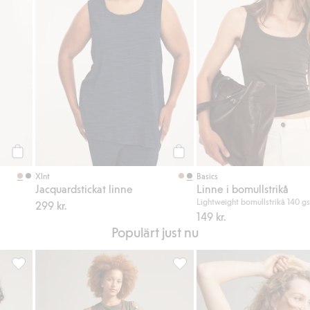
Köp
Köp
Xlnt
Basics
Jacquardstickat linne
Linne i bomullstrikå
Lightweight bomullstrikå 140 g
299 kr.
149 kr.
Populärt just nu
g till i favoriter
Blousonjacka i denim, Lägg till i favoriter
Barrelkjol i denim, Lägg till i 