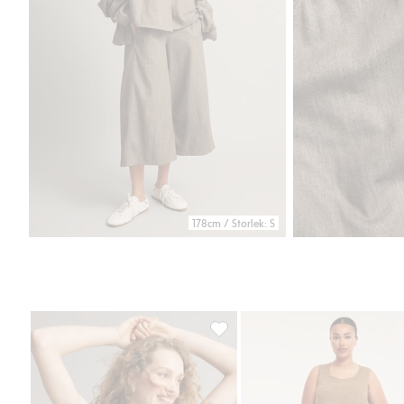
178cm / Storlek: S
Linne i bomull och viskosmix, Läg