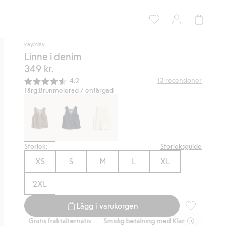
kay/day
Linne i denim
349 kr.
Snittbetyg:
13
recensioner
4.2
Färg:
Brunmelerad / enfärgad
Storlek:
Storleksguide
XS
S
M
L
XL
2XL
Lägg i varukorgen
Linne i denim
Gratis fraktalternativ
Smidig betalning med Klarna.
Gratis fraktalte