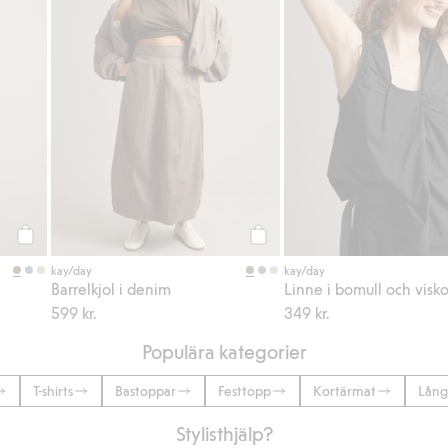
Köp
Köp
kay/day
kay/day
Barrelkjol i denim
Linne i bomull och visk
599 kr.
349 kr.
Populära kategorier
T-shirts
Bastoppar
Festtopp
Kortärmat
Lång
Stylisthjälp?