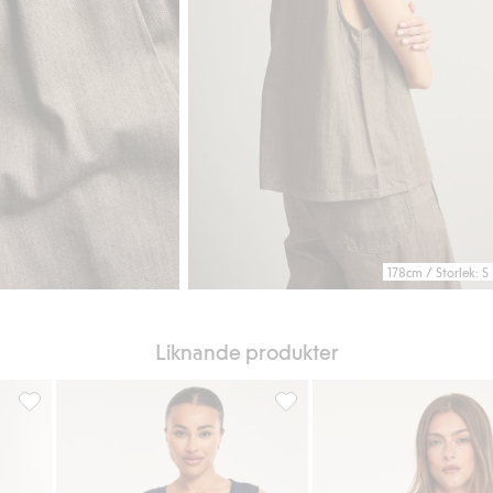
178cm / Storlek: S
Liknande produkter
g till i favoriter
Jacquardstickat linne, Lägg till i favoriter
Jacquardstickat linne, Lägg till