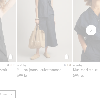
Köp
Köp
kay/day
kay/day
osmix
Pull-on jeans i culottemodell
Blus med struktur
599 kr.
599 kr.
ärmat