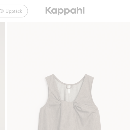
Upptäck
Gratis fraktalternativ
Smidig betalning med Klarna.