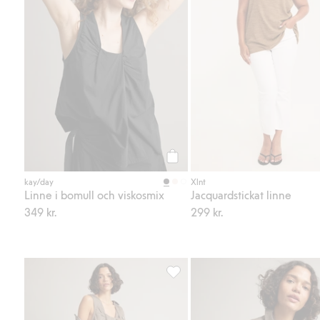
Köp
kay/day
Xlnt
Linne i bomull och viskosmix
Jacquardstickat linne
349 kr.
299 kr.
Pull-on jeans i culottemodell, Läg