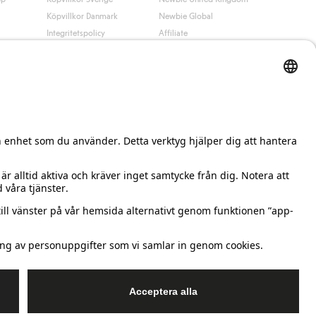
Köpvillkor Danmark
Newbie Global
Integritetspolicy
Affiliate
Cookiepolicy
Studentrabatt
Villkor #YesKappahl
#YesNewbie