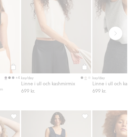
Köp
Köp
+4
kay/day
kay/day
Linne i ull och kashmirmix
Linne i ull och kashm
sm
699 kr.
699 kr.
favoriter
Linne i bomull och viskosmix, Lägg till i favoriter
Pull-on jeans i culottemodell