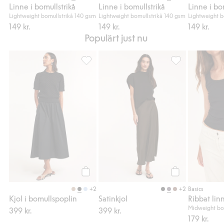
Linne i bomullstrikå
Linne i bomullstrikå
Linne i bo
Lightweight bomullstrikå 140 gsm
Lightweight bomullstrikå 140 gsm
Lightweight b
149 kr.
149 kr.
149 kr.
Populärt just nu
Kjol i bomullspoplin, Lägg till i favoriter
Satinkjol, Lägg ti
Köp
Köp
+2
+2
Basics
Kjol i bomullspoplin
Satinkjol
Ribbat lin
Midweight bo
399 kr.
399 kr.
179 kr.