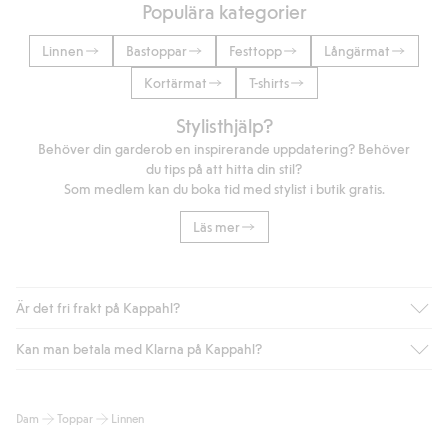
Populära kategorier
Linnen
Bastoppar
Festtopp
Långärmat
Kortärmat
T-shirts
Stylisthjälp?
Behöver din garderob en inspirerande uppdatering? Behöver
du tips på att hitta din stil?
Som medlem kan du boka tid med stylist i butik gratis.
Läs mer
Är det fri frakt på Kappahl?
Kan man betala med Klarna på Kappahl?
Är du medlem i Kappahl Club har du alltid gratis frakt till butik
eller om du handlar för över 500kr med leverans till ombud
eller paketbox (gäller ej hemleverans). Frakten tas bort per
Ja, i samarbete med Klarna erbjuder vi smidig betalning med
Dam
Toppar
Linnen
automatik efter du loggat in och identifierats som medlem.
bland annat faktura och swish men även andra betalningssätt.
Genom att lämna information i kassan godkänner du Klarnas