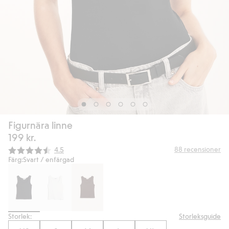
Figurnära linne
199 kr.
Snittbetyg:
88
recensioner
4.5
Färg:
Svart / enfärgad
Storlek:
Storleksguide