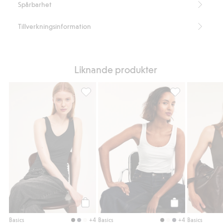
Spårbarhet
Tillverkningsinformation
Liknande produkter
Linne i bomullstrikå, Lägg till i favoriter
Linne i bomullstr
Köp
Köp
+4
+4
Basics
Basics
Basics