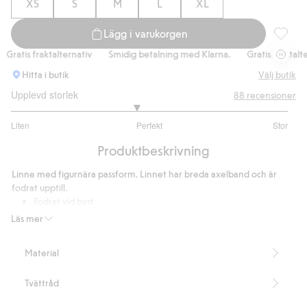
XS
S
M
L
XL
Lägg i varukorgen
Figurnär
ratis fraktalternativ
Smidig betalning med Klarna.
Gratis fraktaltern
Hitta i butik
Välj butik
Upplevd storlek
88
recensioner
2.808219178082192
Liten
Perfekt
Stor
utav
Baserat
5
Produktbeskrivning
på
73
Linne med figurnära passform. Linnet har breda axelband och är
betyg
fodrat upptill.
Fodrat vid byst
Artikelnummer
:
344473
Läs mer
Blended Recycled Polyamide
Material
Tvättråd