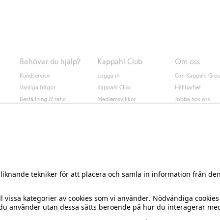
nd annat faktura och swish men även andra betalningssätt. Genom att lämna
s mer om Klarnas betalningsvillkor
(extern länk).
Behöver du hjälp?
Kappahl Club
Om oss
Kundservice
Logga in
Om Kappahl Gro
Vanliga frågor
Kappahl Club
Hållbarhet
Beställning & retur
Medlemsvillkor
Jobba hos oss
Kontakta oss
Press & nyheter
Hitta butik
Tillgänglighet
Presentkortssaldo
Personal styling
Ångra ditt köp