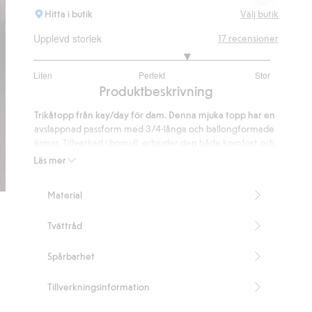
Hitta i butik
Välj butik
Upplevd storlek
17
recensioner
3.615384615384615
Liten
Perfekt
Stor
utav
Baserat
Produktbeskrivning
5
på
Trikåtopp från kay/day för dam. Denna mjuka topp har en
13
avslappnad passform med 3/4-långa och ballongformade
betyg
ärmar. Tillverkad i bomull, erbjuder den både komfort och
stil. Perfekt för avkoppling hemma eller som en del av en
Läs mer
avslappnad outfit. Kombinera med matchande byxor för
en komplett look.
Material
3/4-ärm
Innehåller 100% ekologisk bomull
Tvättråd
Artikelnummer
:
946863
Organic cotton
Spårbarhet
Tillverkningsinformation