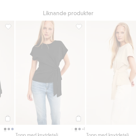
Liknande produkter
favoriter
Topp med vida ärmar, Lägg till i favoriter
Topp med knytdetalj, Lägg till
Köp
Köp
+1
Topp med knytdetalj
Topp med knytdetalj