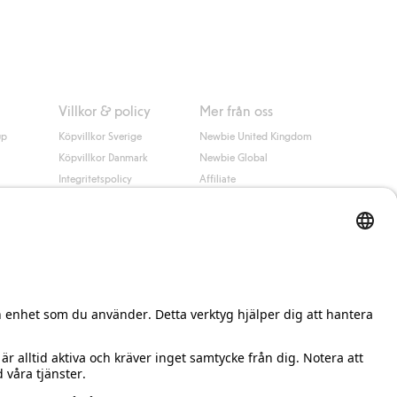
 information i kassan godkänner du Klarnas villkor. Genom att
Villkor & policy
Mer från oss
up
Köpvillkor Sverige
Newbie United Kingdom
Köpvillkor Danmark
Newbie Global
Integritetspolicy
Affiliate
Cookiepolicy
Studentrabatt
Villkor #YesKappahl
#YesNewbie