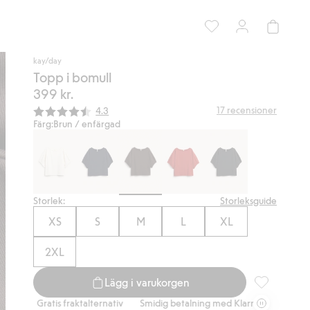
kay/day
Topp i bomull
399 kr.
Snittbetyg:
17
recensioner
4.3
Färg:
Brun / enfärgad
Storlek:
Storleksguide
XS
S
M
L
XL
2XL
Lägg i varukorgen
Topp i bomull
Gratis fraktalternativ
Smidig betalning med Klarna.
Gratis fraktalt