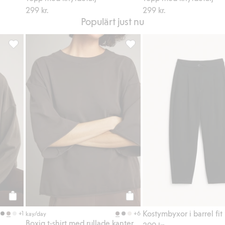
299 kr.
299 kr.
Populärt just nu
favoriter
Oversized sweatshirt, Lägg till i favoriter
Boxig t-shirt med rullade kante
Köp
Köp
Kostymbyxor i barrel fit
+1
+6
kay/day
Boxig t-shirt med rullade kanter