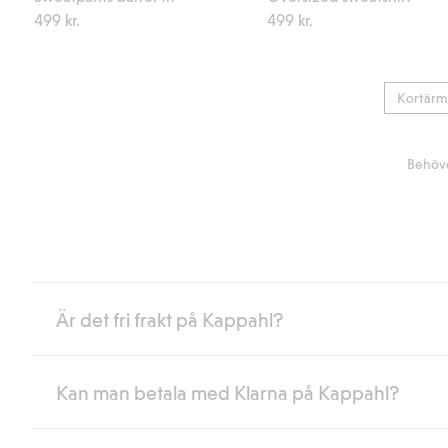
499 kr.
499 kr.
Kortärm
Behöve
Är det fri frakt på Kappahl?
Kan man betala med Klarna på Kappahl?
Är du medlem i Kappahl Club har du alltid gratis frakt till butik 
loggat in och identifierats som medlem.
Annars kostar frakten 39kr för ombudsleverans eller paketskåp (