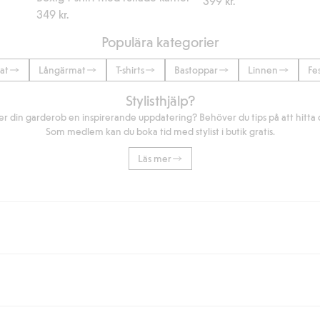
399 kr.
349 kr.
Populära kategorier
at
Långärmat
T-shirts
Bastoppar
Linnen
Fe
Stylisthjälp?
r din garderob en inspirerande uppdatering? Behöver du tips på att hitta di
Som medlem kan du boka tid med stylist i butik gratis.
Läs mer
eller om du handlar för över 500kr med leverans till ombud eller paketbox (g
Instabox) och 59kr vid hemleverans oavsett hur mycket du handlar för.