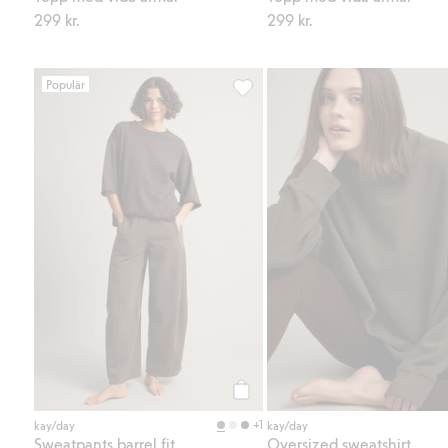
299 kr.
299 kr.
Populär
Sweatpants barrel fit, Lägg till i 
Köp
+1
kay/day
kay/day
Sweatpants barrel fit
Oversized sweatshirt