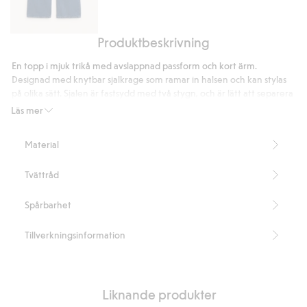
Produktbeskrivning
Wide
jeans
En topp i mjuk trikå med avslappnad passform och kort ärm.
high
Designad med knytbar sjalkrage som ramar in halsen och kan stylas
waist
på olika sätt. Sjalen är fastsydd med två stygn, och är lätt att separera
från plagget om man så vill.
Läs mer
Mjuk trikåkvalitet
Sjalkrage
Material
Kort ärm
Rak, avslappnad passform
Tvättråd
Längd 62 cm i storlek S
Artikelnummer
:
937466
Spårbarhet
Tillverkningsinformation
Liknande produkter