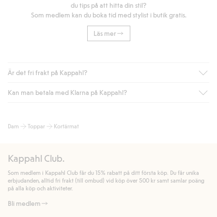
du tips på att hitta din stil?
Som medlem kan du boka tid med stylist i butik gratis.
Läs mer
Är det fri frakt på Kappahl?
Kan man betala med Klarna på Kappahl?
Är du medlem i Kappahl Club har du alltid gratis frakt till butik
eller om du handlar för över 500kr med leverans till ombud
eller paketbox (gäller ej hemleverans). Frakten tas bort per
Ja, i samarbete med Klarna erbjuder vi smidig betalning med
Dam
Toppar
Kortärmat
automatik efter du loggat in och identifierats som medlem.
bland annat faktura och swish men även andra betalningssätt.
Genom att lämna information i kassan godkänner du Klarnas
Annars kostar frakten 39kr för ombudsleverans eller paketskåp
villkor. Genom att klicka på "Slutför köp" godkänner du Kappahls
(Instabox) och 59kr vid hemleverans oavsett hur mycket du
Kappahl Club.
allmänna villkor.
Läs mer om Klarnas betalningsvillkor
(extern
handlar för.
länk).
Som medlem i Kappahl Club får du 15% rabatt på ditt första köp. Du får unika
Läs mer
Läs mer
erbjudanden, alltid fri frakt (till ombud) vid köp över 500 kr samt samlar poäng
på alla köp och aktiviteter.
Bli medlem