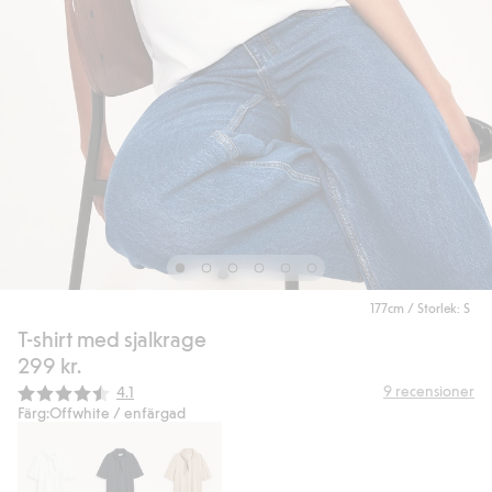
177cm / Storlek: S
T-shirt med sjalkrage
299 kr.
Snittbetyg:
9
recensioner
4.1
Färg:
Offwhite / enfärgad