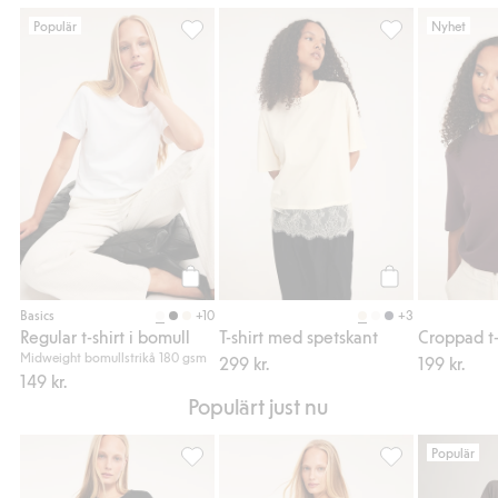
Populär
Nyhet
Regular t-shirt i bomull, Lägg till i favoriter
T-shirt med spets
Köp
Köp
+10
+3
Basics
Regular t-shirt i bomull
T-shirt med spetskant
Croppad t-
Midweight bomullstrikå 180 gsm
299 kr.
199 kr.
149 kr.
Populärt just nu
Populär
Topp med knytdetalj, Lägg till i favoriter
Topp med knytdet