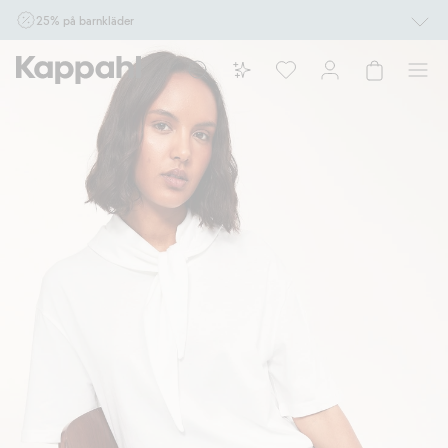
25% på barnkläder
Gäller online vid köp av 2 eller fler varor som ingår i erbjudandet tom den 10/8 kl
10.00. Ej Newbie. Gäller för dig som är eller blir medlem. Kan ej kombineras med
andra rabatter eller erbjudanden.
Shoppa nu