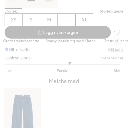
Storlek:
Storleksguide
XS
S
M
L
XL
Lägg i varukorgen
T-shirt 
ratis fraktalternativ
Smidig betalning med Klarna.
Gratis fraktaltern
Hitta i butik
Välj butik
Upplevd storlek
9
recensioner
3.25
Liten
Perfekt
Stor
utav
Baserat
5
Matcha med
på
8
betyg