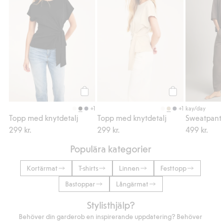
Köp
Köp
+1
+1
kay/day
Topp med knytdetalj
Topp med knytdetalj
Sweatpants
299 kr.
299 kr.
499 kr.
Populära kategorier
Kortärmat
T-shirts
Linnen
Festtopp
Bastoppar
Långärmat
Stylisthjälp?
Behöver din garderob en inspirerande uppdatering? Behöver