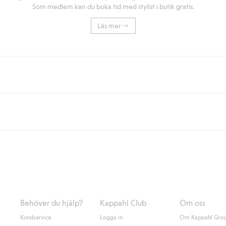
Som medlem kan du boka tid med stylist i butik gratis.
Läs mer
eller om du handlar för över 500kr med leverans till ombud eller paketbox (g
Instabox) och 59kr vid hemleverans oavsett hur mycket du handlar för.
nd annat faktura och swish men även andra betalningssätt. Genom att lämna
s mer om Klarnas betalningsvillkor
(extern länk).
Behöver du hjälp?
Kappahl Club
Om oss
Kundservice
Logga in
Om Kappahl Gro