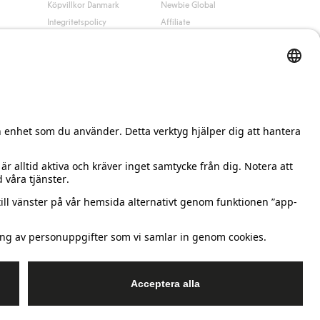
Köpvillkor Danmark
Newbie Global
Integritetspolicy
Affiliate
Cookiepolicy
Studentrabatt
Villkor #YesKappahl
#YesNewbie