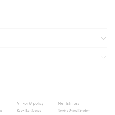
äller ej hemleverans). Frakten tas bort per automatik efter du
 information i kassan godkänner du Klarnas villkor. Genom att
Villkor & policy
Mer från oss
up
Köpvillkor Sverige
Newbie United Kingdom