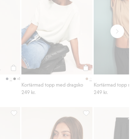
Köp
Köp
+1
Kortärmad topp med dragsko
Kortärmad topp med 
249 kr.
249 kr.
 i favoriter
Satinbyxor, Lägg till i favoriter
Topp med struktur, Lägg till