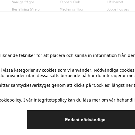
Vanliga frågor
Kappahl Club
Hållbarhet
Beställning & retur
Medlemsvillkor
Jobba hos oss
Kontakta oss
Press & nyheter
Hitta butik
Tillgänglighet
Presentkortssaldo
Personal styling
Ångra ditt köp