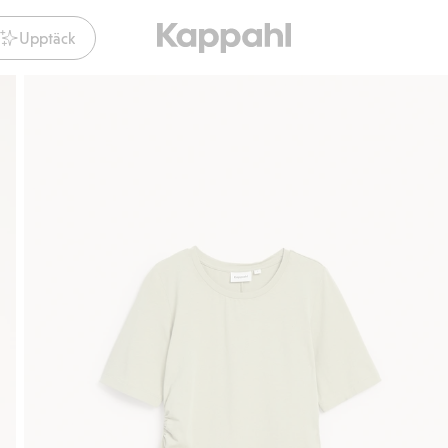
Upptäck
Gratis fraktalternativ
Smidig betalning med Klarna.