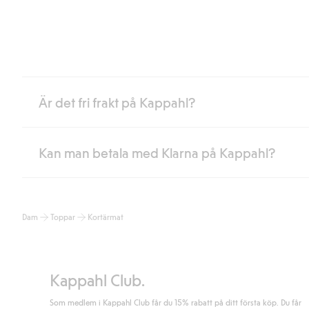
Är det fri frakt på Kappahl?
Kan man betala med Klarna på Kappahl?
Är du medlem i Kappahl Club har du alltid gratis frakt till butik 
loggat in och identifierats som medlem.
Annars kostar frakten 39kr för ombudsleverans eller paketskåp (
Ja, i samarbete med Klarna erbjuder vi smidig betalning med bla
Läs mer
Dam
Toppar
Kortärmat
klicka på "Slutför köp" godkänner du Kappahls allmänna villkor.
Lä
Läs mer
Kappahl Club.
Som medlem i Kappahl Club får du 15% rabatt på ditt första köp. Du får