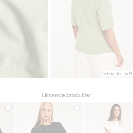
168cm / Storlek: M
Liknande produkter
favoriter
Topp med knytdetalj, Lägg till i favoriter
Topp med knytdetalj, Lägg till