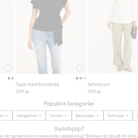
Köp
Köp
+1
Topp med knytdetalj
Satinbyxor
299 kr.
399 kr.
Populära kategorier
at
Långärmat
Linnen
Bastoppar
Festtopp
Stylisthjälp?
r din garderob en inspirerande uppdatering? Behöver du tips på att hitta di