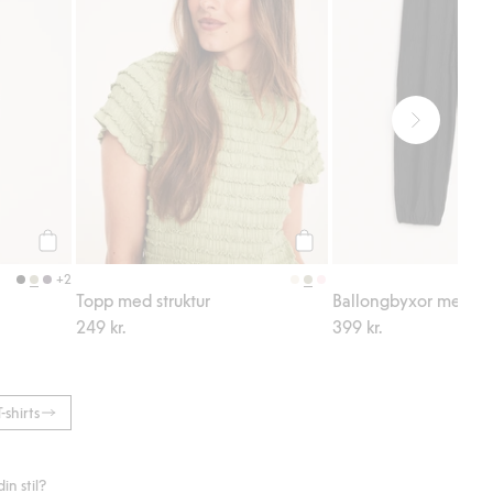
Köp
Köp
+2
Topp med struktur
Ballongbyxor med s
249 kr.
399 kr.
T-shirts
n stil?