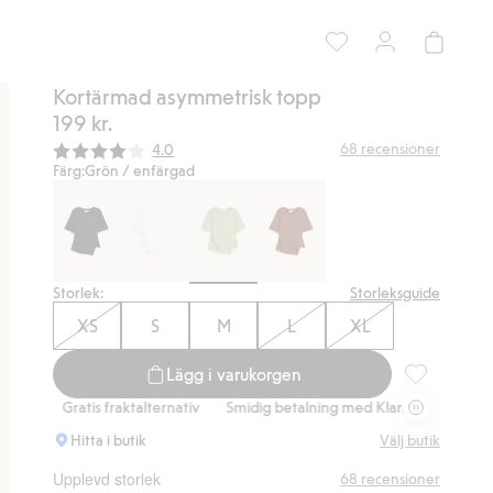
Kortärmad asymmetrisk topp
199 kr.
Snittbetyg:
68
recensioner
4.0
Färg:
Grön / enfärgad
Storlek:
Storleksguide
XS
S
M
L
XL
Lägg i varukorgen
Kortärmad as
Gratis fraktalternativ
Smidig betalning med Klarna.
Gratis fraktalte
Hitta i butik
Välj butik
Upplevd storlek
68
recensioner