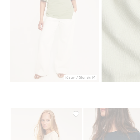
168cm / Storlek: M
Topp med knytdetalj, Lägg till i 