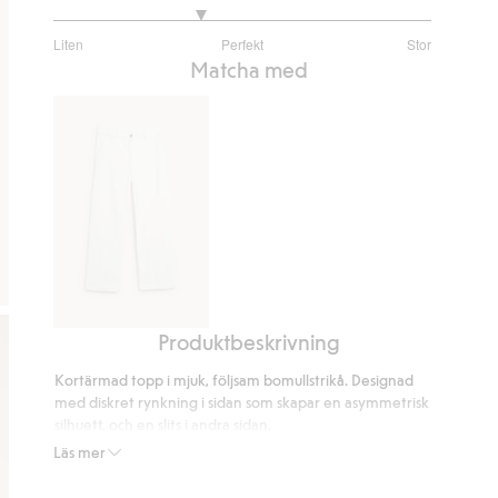
2.555555555555556
Liten
Perfekt
Stor
utav
Baserat
Matcha med
5
på
54
betyg
Produktbeskrivning
Vida
byxor
Kortärmad topp i mjuk, följsam bomullstrikå. Designad
i
med diskret rynkning i sidan som skapar en asymmetrisk
twill
silhuett, och en slits i andra sidan.
Rund halsringning
Läs mer
Kort ärm
Längd 56 cm i storlek S