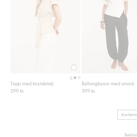
Köp
+1
Topp med knytdetalj
Ballongbyxor med smock
299 kr.
399 kr.
Kortärm
Behöve