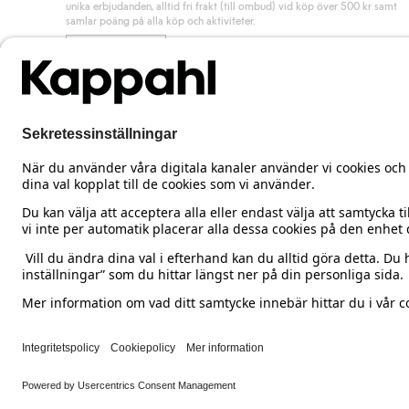
unika erbjudanden, alltid fri frakt (till ombud) vid köp över 500 kr samt
samlar poäng på alla köp och aktiviteter.
Bli medlem
Sweden
Ändra land
Cookies