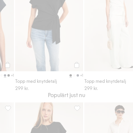
Köp
Köp
+1
+1
Topp med knytdetalj
Topp med knytdetalj
299 kr.
299 kr.
Populärt just nu
favoriter
Ballongbyxor med smock, Lägg till i favoriter
Topp med knytdetalj, Lägg till