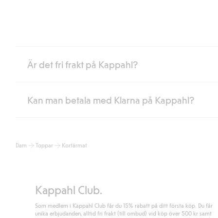
Är det fri frakt på Kappahl?
Kan man betala med Klarna på Kappahl?
Är du medlem i Kappahl Club har du alltid gratis frakt till butik 
loggat in och identifierats som medlem.
Annars kostar frakten 39kr för ombudsleverans eller paketskåp (
Ja, i samarbete med Klarna erbjuder vi smidig betalning med bla
Läs mer
Dam
Toppar
Kortärmat
klicka på "Slutför köp" godkänner du Kappahls allmänna villkor.
Lä
Läs mer
Kappahl Club.
Som medlem i Kappahl Club får du 15% rabatt på ditt första köp. Du får
unika erbjudanden, alltid fri frakt (till ombud) vid köp över 500 kr samt