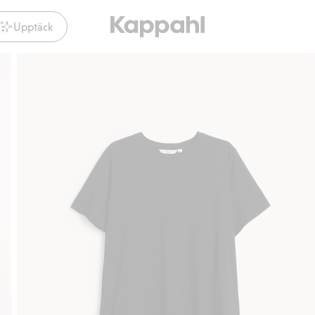
Upptäck
Gratis fraktalternativ
Smidig betalning med Klarna.
Gratis 