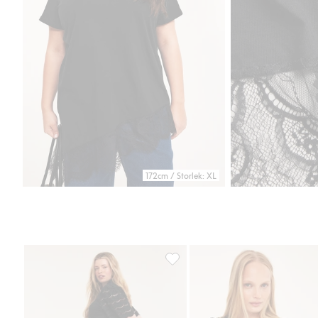
172cm / Storlek: XL
Topp med ärm i broderie anglaise,