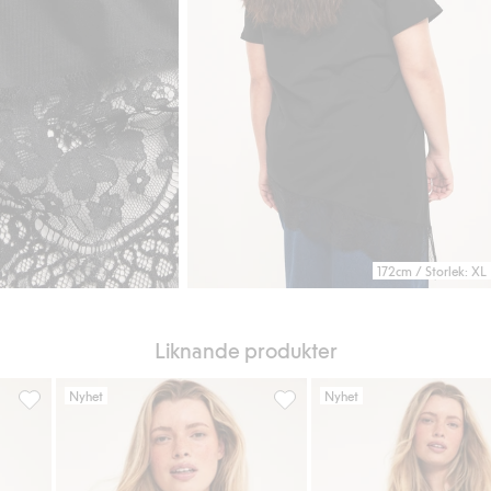
172cm / Storlek: XL
Liknande produkter
Nyhet
Nyhet
 Lägg till i favoriter
Kortärmad asymmetrisk topp, Lägg till i favoriter
Topp i ribbad struktur, Lägg til