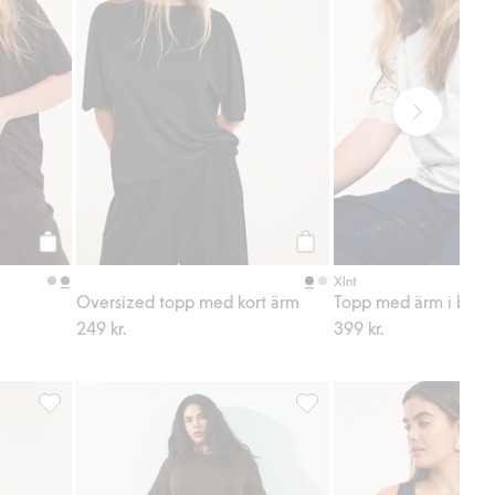
Köp
Köp
Xlnt
Oversized topp med kort ärm
249 kr.
399 kr.
gg till i favoriter
Caprileggings, Lägg till i favoriter
Klänning med utställd kjol, 