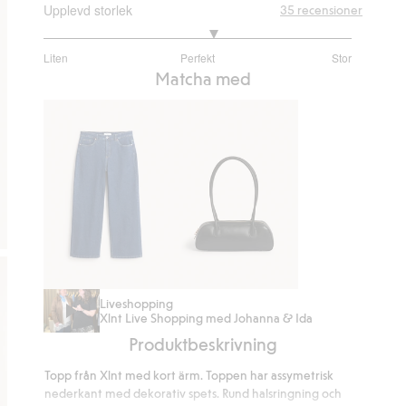
Upplevd storlek
35
recensioner
3.222222222222222
Liten
Perfekt
Stor
utav
Baserat
Matcha med
5
på
27
betyg
Wide
Bowlingväska
Liveshopping
Xlnt Live Shopping med Johanna & Ida
jeans
Produktbeskrivning
high
waist
Topp från Xlnt med kort ärm. Toppen har assymetrisk
nederkant med dekorativ spets. Rund halsringning och