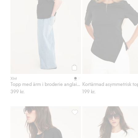
Köp
Xlnt
Topp med ärm i broderie anglaise
Kortärmad asymmetrisk to
399 kr.
199 kr.
T-shirt med spetskant, Lägg till i 