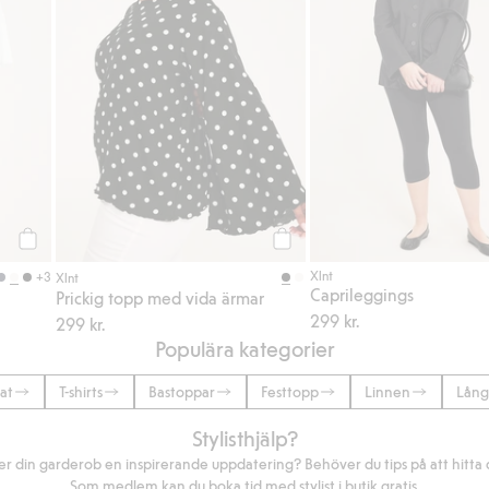
Köp
Köp
Xlnt
+3
Xlnt
Caprileggings
Prickig topp med vida ärmar
299 kr.
299 kr.
Populära kategorier
at
T-shirts
Bastoppar
Festtopp
Linnen
Lång
Stylisthjälp?
r din garderob en inspirerande uppdatering? Behöver du tips på att hitta di
Som medlem kan du boka tid med stylist i butik gratis.