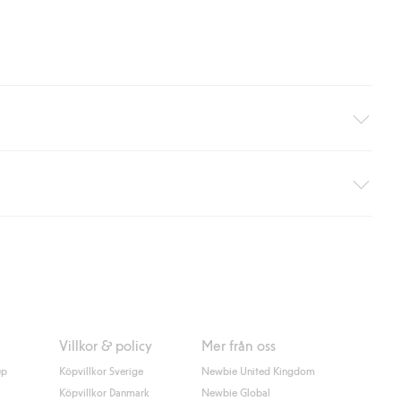
äller ej hemleverans). Frakten tas bort per automatik efter du
 information i kassan godkänner du Klarnas villkor. Genom att
Villkor & policy
Mer från oss
up
Köpvillkor Sverige
Newbie United Kingdom
Köpvillkor Danmark
Newbie Global