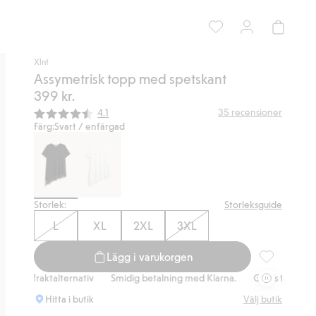
Xlnt
Assymetrisk topp med spetskant
399 kr.
Snittbetyg:
35
recensioner
4.1
Färg:
Svart / enfärgad
Storlek:
Storleksguide
L
XL
2XL
3XL
Lägg i varukorgen
Assymetrisk 
fraktalternativ
Smidig betalning med Klarna.
Gratis fraktalternativ
Hitta i butik
Välj butik