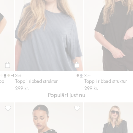
Köp
Köp
+1
Xlnt
Xlnt
pp
Topp i ribbad struktur
Topp i ribbad struktur
299 kr.
299 kr.
Populärt just nu
favoriter
T-shirt med spetskant, Lägg till i favoriter
Prickig topp med vida ärmar, Lä