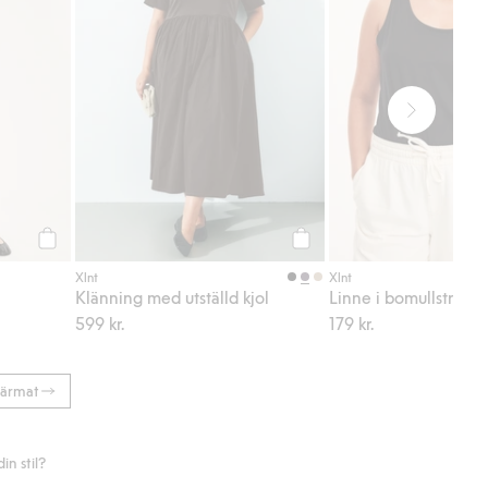
Köp
Köp
Xlnt
Xlnt
Klänning med utställd kjol
Linne i bomullstrikå
599 kr.
179 kr.
ärmat
n stil?