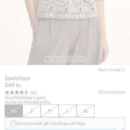
176cm / Storlek: S
Spetstopp
349 kr.
Snittbetyg:
169
recensioner
4.5
Färg:
Mörkbeige / spets
Storlek:
XS
Slutsåld online
XS
S
M
L
XL
Denna produkt går inte längre att köpa