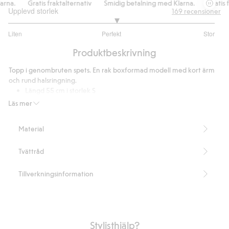
na.
Gratis fraktalternativ
Smidig betalning med Klarna.
Gratis fr
Upplevd storlek
169
recensioner
3.091603053435115
Liten
Perfekt
Stor
utav
Baserat
5
Produktbeskrivning
på
131
Topp i genombruten spets. En rak boxformad modell med kort ärm
betyg
och rund halsringning.
Längd 55 cm i storlek S
Innehåller 100% återvunnen polyester
Läs mer
Artikelnummer
:
363754
Recycled Polyester
Material
Tvättråd
Tillverkningsinformation
Stylisthjälp?