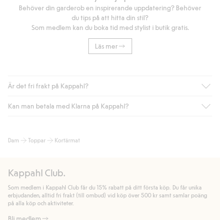
Behöver din garderob en inspirerande uppdatering? Behöver
du tips på att hitta din stil?
Som medlem kan du boka tid med stylist i butik gratis.
Läs mer
Är det fri frakt på Kappahl?
Kan man betala med Klarna på Kappahl?
Är du medlem i Kappahl Club har du alltid gratis frakt till butik
eller om du handlar för över 500kr med leverans till ombud
eller paketbox (gäller ej hemleverans). Frakten tas bort per
Ja, i samarbete med Klarna erbjuder vi smidig betalning med
Dam
Toppar
Kortärmat
automatik efter du loggat in och identifierats som medlem.
bland annat faktura och swish men även andra betalningssätt.
Genom att lämna information i kassan godkänner du Klarnas
Annars kostar frakten 39kr för ombudsleverans eller paketskåp
villkor. Genom att klicka på "Slutför köp" godkänner du Kappahls
(Instabox) och 59kr vid hemleverans oavsett hur mycket du
Kappahl Club.
allmänna villkor.
Läs mer om Klarnas betalningsvillkor
(extern
handlar för.
länk).
Som medlem i Kappahl Club får du 15% rabatt på ditt första köp. Du får unika
Läs mer
Läs mer
erbjudanden, alltid fri frakt (till ombud) vid köp över 500 kr samt samlar poäng
på alla köp och aktiviteter.
Bli medlem