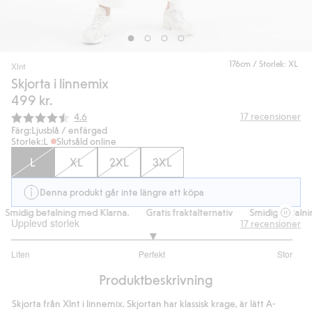
176cm / Storlek: XL
Xlnt
Skjorta i linnemix
499 kr.
Snittbetyg:
17
recensioner
4.6
Färg:
Ljusblå / enfärgad
Storlek:
L
Slutsåld online
L
XL
2XL
3XL
Denna produkt går inte längre att köpa
Smidig betalning med Klarna.
Gratis fraktalternativ
Smidig betalnin
Upplevd storlek
17
recensioner
3
Liten
Perfekt
Stor
utav
Baserat
5
Produktbeskrivning
på
14
Skjorta från Xlnt i linnemix. Skjortan har klassisk krage, är lätt A-