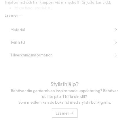
betyg
linjeformad och har knappar vid manschett för justerbar vidd.
76 cm lång i storlek XL
Innehåller 55% Masters of FLAX FIBRE™ lin.
Läs mer
Masters of FLAX FIBRE™-certifierad: BVFR13799772.
Artikelnummer
:
314542
Material
Masters of FLAX FIBRE™ Blend
Tvättråd
Tillverkningsinformation
Stylisthjälp?
Behöver din garderob en inspirerande uppdatering? Behöver
du tips på att hitta din stil?
Som medlem kan du boka tid med stylist i butik gratis.
Läs mer