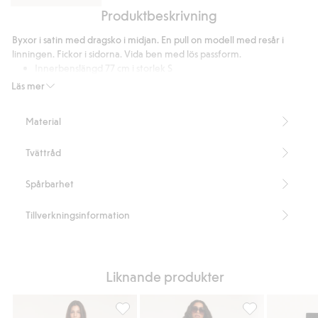
Produktbeskrivning
Oversized
poplinskjorta
Byxor i satin med dragsko i midjan. En pull on modell med resår i
linningen. Fickor i sidorna. Vida ben med lös passform.
Innerbenslängd 77 cm i storlek S
Innehåller 100% återvunnen polyester.
Läs mer
Artikelnummer
:
931931
Recycled Polyester
Material
Tvättråd
Spårbarhet
Tillverkningsinformation
Liknande produkter