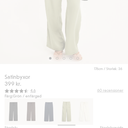
176cm / Storlek: 36
Satinbyxor
399 kr.
Snittbetyg:
60
recensioner
4.6
Färg:
Grön / enfärgad
Storlek:
Storleksguide