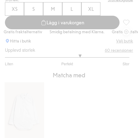
XS
S
M
L
XL
Lägg i varukorgen
Satinbyx
Gratis fraktalternativ
Smidig betalning med Klarna.
Gratis fraktaltern
Hitta i butik
Välj butik
Upplevd storlek
60
recensioner
3.406779661016949
Liten
Perfekt
Stor
utav
Baserat
5
Matcha med
på
59
betyg