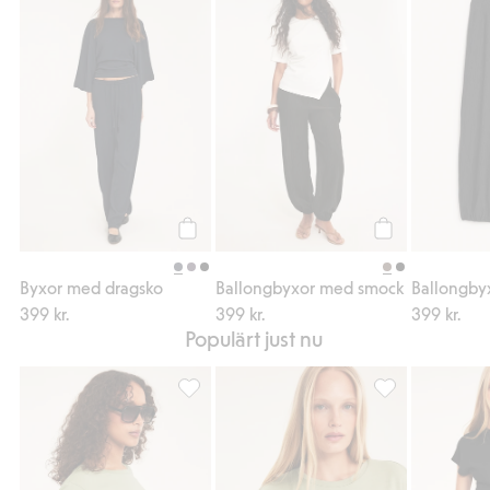
Byxor med dragsko, Lägg till i favoriter
Ballongbyxor med
Köp
Köp
Byxor med dragsko
Ballongbyxor med smock
Ballongby
399 kr.
399 kr.
399 kr.
Populärt just nu
Kortärmad asymmetrisk topp, Lägg till i fav
Oversized topp m