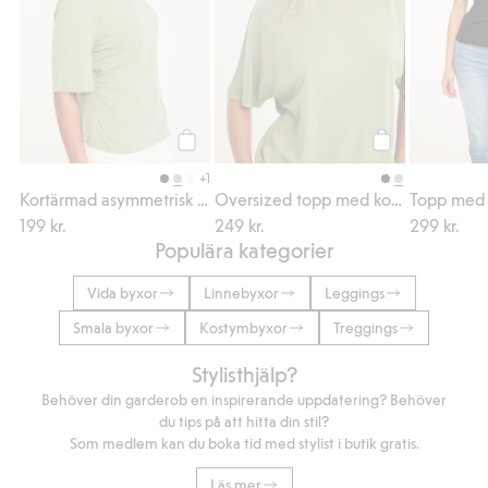
Köp
Köp
+1
Kortärmad asymmetrisk topp
Oversized topp med kort ärm
Topp med 
199 kr.
249 kr.
299 kr.
Populära kategorier
Vida byxor
Linnebyxor
Leggings
Smala byxor
Kostymbyxor
Treggings
Stylisthjälp?
Behöver din garderob en inspirerande uppdatering? Behöver
du tips på att hitta din stil?
Som medlem kan du boka tid med stylist i butik gratis.
Läs mer