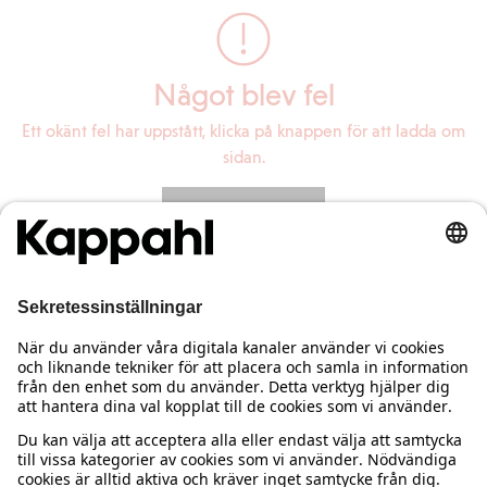
Något blev fel
Ett okänt fel har uppstått, klicka på knappen för att ladda om
sidan.
Ladda om sidan