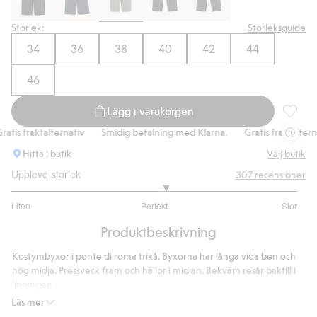
Storlek:
Storleksguide
34
36
38
40
42
44
46
Lägg i varukorgen
Kostymb
tis fraktalternativ
Smidig betalning med Klarna.
Gratis fraktalternati
Hitta i butik
Välj butik
Upplevd storlek
307
recensioner
3.160337552742616
Liten
Perfekt
Stor
utav
Baserat
5
Produktbeskrivning
på
237
Kostymbyxor i ponte di roma trikå. Byxorna har långa vida ben och
betyg
hög midja. Pressveck fram och hällor i midjan. Bekväm resår baktill i
linningen.
Innerbenslängd 78 cm i storlek 38
Läs mer
Denna produkt innehåller 59% LENZING™ ECOVERO™-fibrer