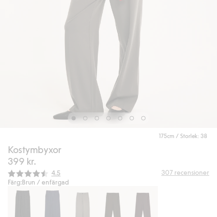
175cm / Storlek: 38
Kostymbyxor
399 kr.
Snittbetyg:
307
recensioner
4.5
Färg:
Brun / enfärgad