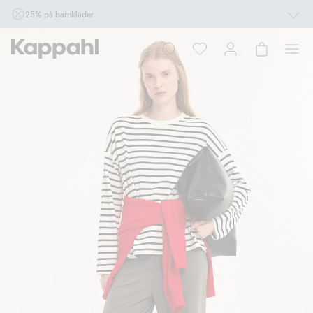
25% på barnkläder
Gäller online vid köp av 2 eller fler varor som ingår i erbjudandet tom den 10/8 kl
10.00. Ej Newbie. Gäller för dig som är eller blir medlem. Kan ej kombineras med
andra rabatter eller erbjudanden.
Shoppa nu