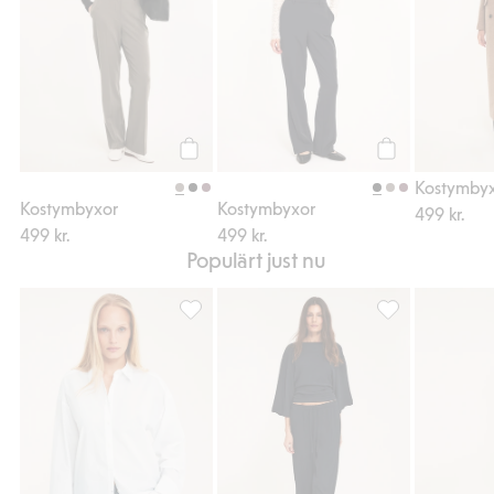
Köp
Köp
Kostymbyxor
Kostymbyxor
499 kr.
499 kr.
499 kr.
Populärt just nu
Oversized poplinskjorta, Lägg till i favorit
Byxor med dragsk