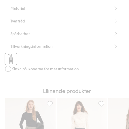
Artikelnummer
:
432666
Material
Tvättråd
Spårbarhet
Tillverkningsinformation
Klicka på ikonerna för mer information.
Liknande produkter
Kostymbyxor, Lägg till i favoriter
Kostymbyxor, Läg