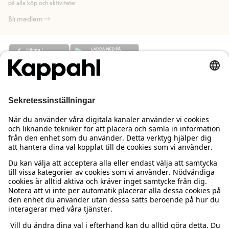
på alla köp och aktiviteter.
Bli medlem
Behöver du hjälp?
Kundservice
Kappahl Club
Vanliga frågor
Logga in
Om oss
Beställning & retur
Kappahl Club
Om Kappahl Group
Villkor & policy
Kontakta oss
Medlemsvillkor
Hållbarhet
Köpvillkor Sverige
Mer från oss