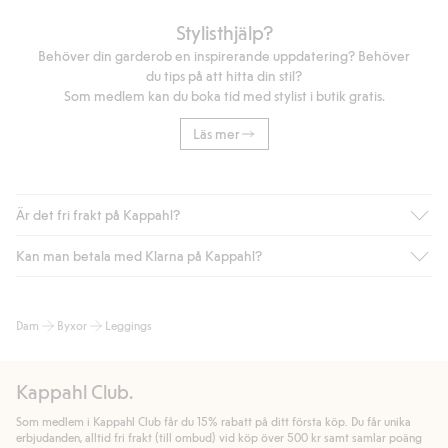
Stylisthjälp?
Behöver din garderob en inspirerande uppdatering? Behöver
du tips på att hitta din stil?
Som medlem kan du boka tid med stylist i butik gratis.
Läs mer
Är det fri frakt på Kappahl?
Kan man betala med Klarna på Kappahl?
Är du medlem i Kappahl Club har du alltid gratis frakt till butik
eller om du handlar för över 500kr med leverans till ombud
eller paketbox (gäller ej hemleverans). Frakten tas bort per
Ja, i samarbete med Klarna erbjuder vi smidig betalning med
Dam
Byxor
Leggings
automatik efter du loggat in och identifierats som medlem.
bland annat faktura och swish men även andra betalningssätt.
Genom att lämna information i kassan godkänner du Klarnas
Annars kostar frakten 39kr för ombudsleverans eller paketskåp
villkor. Genom att klicka på "Slutför köp" godkänner du Kappahls
(Instabox) och 59kr vid hemleverans oavsett hur mycket du
Kappahl Club.
allmänna villkor.
Läs mer om Klarnas betalningsvillkor
(extern
handlar för.
länk).
Som medlem i Kappahl Club får du 15% rabatt på ditt första köp. Du får unika
Läs mer
Läs mer
erbjudanden, alltid fri frakt (till ombud) vid köp över 500 kr samt samlar poäng