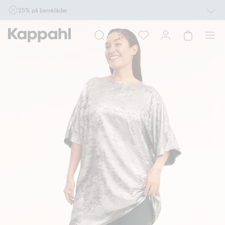
25% på barnkläder
Gäller online vid köp av 2 eller fler varor som ingår i erbjudandet tom den 10/8 kl
10.00. Ej Newbie. Gäller för dig som är eller blir medlem. Kan ej kombineras med
andra rabatter eller erbjudanden.
Shoppa nu