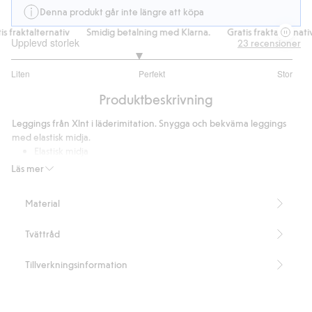
Denna produkt går inte längre att köpa
 fraktalternativ
Smidig betalning med Klarna.
Gratis fraktalternativ
Upplevd storlek
23
recensioner
2.8
Liten
Perfekt
Stor
utav
Baserat
5
Produktbeskrivning
på
20
Leggings från Xlnt i läderimitation. Snygga och bekväma leggings
betyg
med elastisk midja.
Elastisk midja
Läderimitation
Läs mer
Innerbenslängd 69 cm i storlek XL
Innehåller 95% återvunnen polyester
Material
Artikelnummer
:
405407
Blended Recycled Polyester
Tvättråd
Tillverkningsinformation