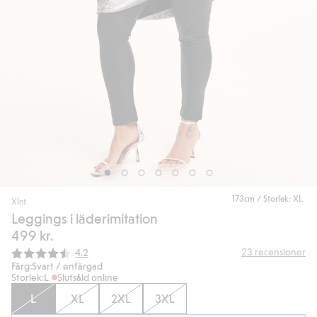
173cm / Storlek: XL
Xlnt
Leggings i läderimitation
499 kr.
Snittbetyg:
23
recensioner
4.2
Färg:
Svart / enfärgad
Storlek:
L
Slutsåld online
L
XL
2XL
3XL